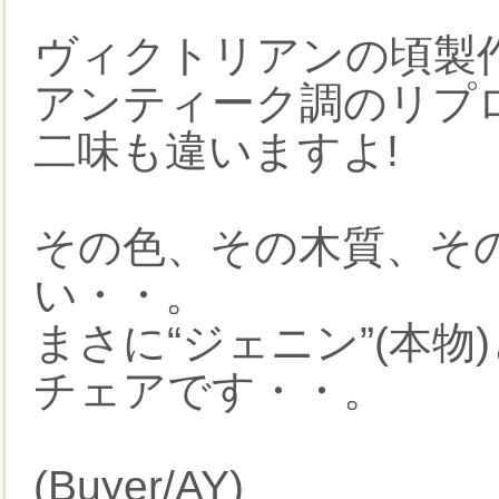
ヴィクトリアンの頃製
アンティーク調のリプ
二味も違いますよ!
その色、その木質、そ
い・・。
まさに“ジェニン”(本
チェアです・・。
(Buyer/AY)