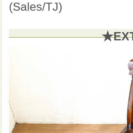
(Sales/TJ)
★EX