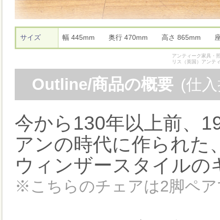
サイズ
幅 445mm 奥行 470mm 高さ 865mm
アンティーク家具・照
リス（英国）アンテ
Outline/商品の概要
(仕
今から130年以上前、
アンの時代に作られた
ウィンザースタイルの
※こちらのチェアは2脚ペア