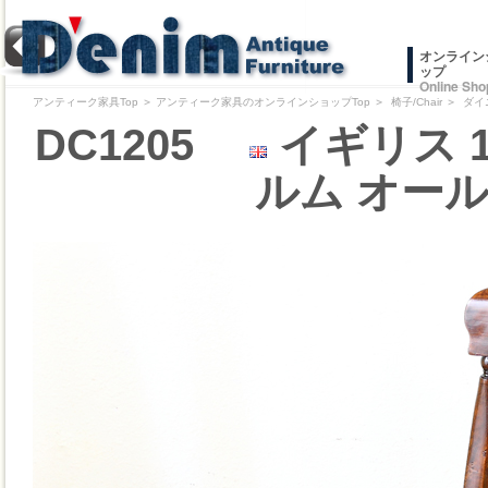
オンライン
ップ
Online Sho
アンティーク家具Top
＞
アンティーク家具のオンラインショップTop
＞
椅子/Chair
＞
ダイ
DC1205
イギリス 
ルム オー