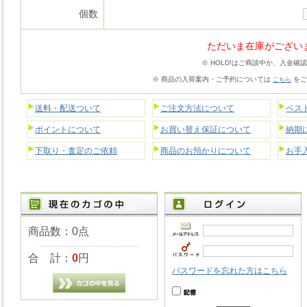
個数
ただいま在庫がござい
※ HOLD!はご商談中か、入金確
※ 商品の入荷案内・ご予約については
をご
こちら
送料・配送ついて
ご注文方法について
ベス
ポイントについて
お買い替え保証について
納期
下取り・査定のご依頼
商品のお預かりについて
お手
商品数：0点
合 計：
0
円
パスワードを忘れた方はこちら