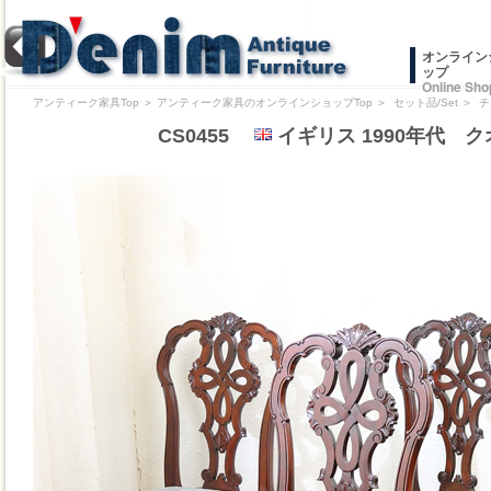
オンライン
ップ
Online Sho
アンティーク家具Top
＞
アンティーク家具のオンラインショップTop
＞
セット品/Set
＞
チ
CS0455
イギリス 1990年代