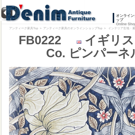
オンライン
ップ
Online Sho
アンティーク家具Top
＞
アンティーク家具のオンラインショップTop
＞
インテリア生地・素材/
FB0222
イギリス 2
Co. ピンパーネル"P