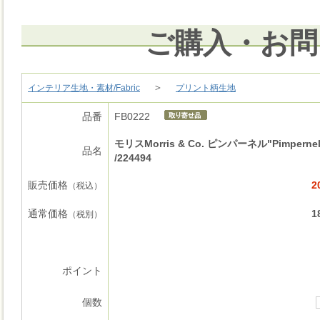
ご購入・お問
＞
インテリア生地・素材/Fabric
プリント柄生地
品番
FB0222
モリスMorris & Co. ピンパーネル"Pimpernel
品名
/224494
販売価格
2
（税込）
通常価格
1
（税別）
ポイント
個数