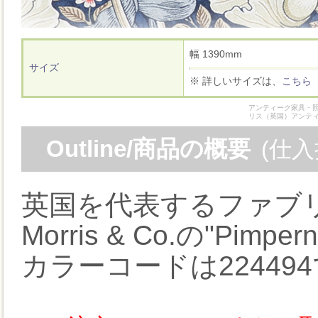
幅 1390mm
サイズ
※ 詳しいサイズは、
こちら
アンティーク家具・照
リス（英国）アンテ
Outline/商品の概要
(仕
英国を代表するファブ
Morris & Co.の"Pimpe
カラーコードは22449