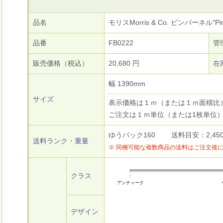
品名
モリスMorris & Co. ピンパーネル"Pimp
品番
FB0222
管
販売価格（税込）
20,680 円
在
幅 1390mm
サイズ
表示価格は１ｍ（または１ｍ面積比
ご注文は１ｍ単位（または1枚単位
ゆうパック160 送料目安：2,450円
送料ランク・重量
※ 同梱可能な複数商品の送料はご注文後
クラス
アンティーク
デザイン