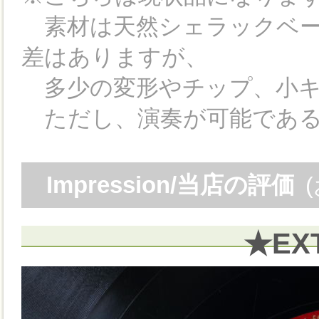
素材は天然シェラックベー
差はありますが、
多少の変形やチップ、小キ
ただし、演奏が可能である
Impression/当店の評価
★EX