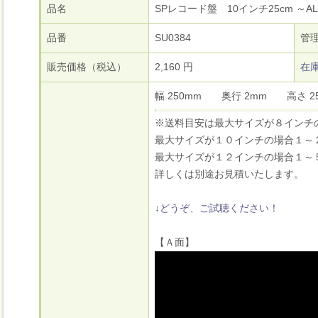
品名
SPレコード盤 10インチ25cm ～ALL
品番
SU0384
管
販売価格（税込）
2,160 円
在
幅 250mm 奥行 2mm 高さ
※送料目安は最大サイズが８インチ
最大サイズが１０インチの場合１～
最大サイズが１２インチの場合１～
詳しくは別途お見積いたします。
↓どうぞ、ご試聴ください！
【Ａ面】