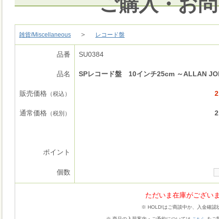
ご購入・お問
＞
雑貨/Miscellaneous
レコード盤
品番
SU0384
品名
SPレコード盤 10インチ25cm ～ALLAN JO
販売価格
2
（税込）
通常価格
2
（税別）
ポイント
個数
ただいま在庫がござい
※ HOLD!はご商談中か、入金確
※ 商品の入荷案内・ご予約については
をご