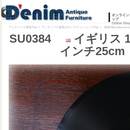
オンライン
ップ
Online Sho
アンティーク家具Top
＞
アンティーク家具のオンラインショップTop
＞
雑貨/Miscellaneous
SU0384
イギリス 1
インチ25cm 