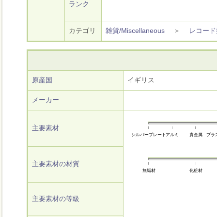
ランク
カテゴリ
雑貨/Miscellaneous
＞
レコード
原産国
イギリス
メーカー
主要素材
シルバープレート
アルミ
貴金属
プラ
主要素材の材質
無垢材
化粧材
主要素材の等級