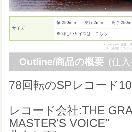
幅 250mm 奥行 2mm 高さ 25
サイズ
※ 詳しいサイズは、
こちら
アンティーク家具・照
リス（英国）アンテ
Outline/商品の概要
(仕
78回転のSPレコード1
レコード会社:THE GRAMO
MASTER'S VOICE"