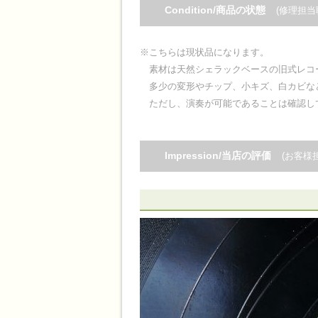
Condition/商品の状態
(修理担当
※こちらは現状品になります。
素材は天然シェラックベースの旧式レコ
多少の変形やチップ、小キズ、白カビな
ただし、演奏が可能であることは確認し
Impression/当店の評価
(お客様