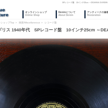
SPレコード盤 10インチ25cm ～DEANNA D
オンラインショップ
Denimについて
アンティークの修
Online Shop
About Denim
Restoration
ショップTop
＞
雑貨/Miscellaneous
＞
レコード盤
リス 1940年代 SPレコード盤 10インチ25cm ～DEA