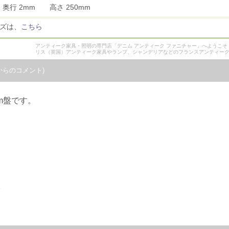
m 奥行 2mm 高さ 250mm
イズは、
こちら
アンティーク家具・照明の専門店「デニム アンティーク ファニチャー」へようこ
リス（英国）アンティーク家具やランプ、シャンデリアなどのフランスアンティー
からのコメント)
cm盤です。
。