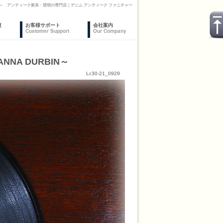
URBIN～ アンティーク家具・照明の専門店｜デニム アンティーク ファニチャー
復
お客様サポート
会社案内
Customer Support
Our Company
NNA DURBIN～
Lc30-21_0929