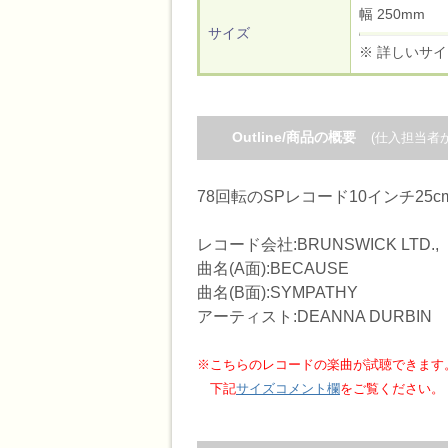
幅 250m
サイズ
※ 詳しいサ
Outline/商品の概要
(仕入担当者
78回転のSPレコード10インチ25
レコード会社:BRUNSWICK LTD.,
曲名(A面):BECAUSE
曲名(B面):SYMPATHY
アーティスト:DEANNA DURBIN
※こちらのレコードの楽曲が試聴できます
下記
サイズコメント欄
をご覧ください。