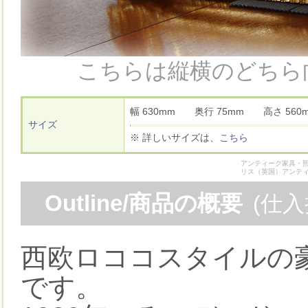
こちらは縦横のどちら
幅 630mm 奥行 75mm 高さ 5
サイズ
※ 詳しいサイズは、
こちら
アンティーク家具・照
リス（英国）アンテ
Outline/商品の概要
(仕
西欧ロココスタイルの
です。