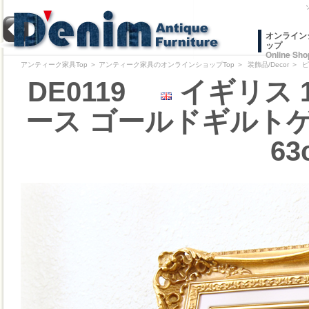
オンライン
ップ
Online Sho
アンティーク家具Top
＞
アンティーク家具のオンラインショップTop
＞
装飾品/Decor
＞
ピ
DE0119
イギリス 
ース ゴールドギルトゲ
63