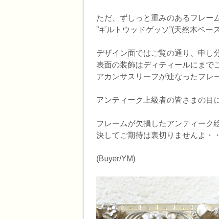
ただ、ずしっと重みのあるフレー
”ギルトウッドゲッソ”(天然木ベ
デザイン面ではご覧の通り、申し
表面の装飾はディティールにまで
アカンサスリーフが連なったフレ
アンティーク上級者の皆さまの目
フレームが欠損したアンティーク
決してご期待は裏切りませんよ・
(Buyer/YM)