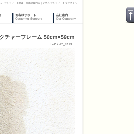
59cm アンティーク家具・照明の専門店｜デニム アンティーク ファニチャー
復
お客様サポート
会社案内
Customer Support
Our Company
チャーフレーム 50cm×59cm
Lot19-12_0413