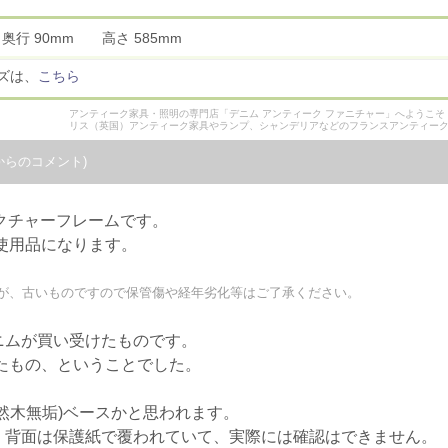
 奥行 90mm 高さ 585mm
ズは、
こちら
アンティーク家具・照明の専門店「デニム アンティーク ファニチャー」へようこ
リス（英国）アンティーク家具やランプ、シャンデリアなどのフランスアンティー
からのコメント)
クチャーフレームです。
未使用品になります。
が、古いものですので保管傷や経年劣化等はご了承ください。
ニムが買い受けたものです。
したもの、ということでした。
然木無垢)ベースかと思われます。
、背面は保護紙で覆われていて、実際には確認はできません。