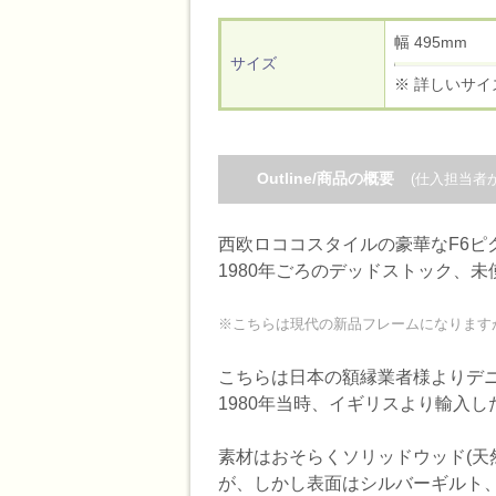
幅 495mm
サイズ
※ 詳しいサイ
Outline/商品の概要
(仕入担当者
西欧ロココスタイルの豪華なF6ピ
1980年ごろのデッドストック、
※こちらは現代の新品フレームになります
こちらは日本の額縁業者様よりデ
1980年当時、イギリスより輸入
素材はおそらくソリッドウッド(天
が、しかし表面はシルバーギルト