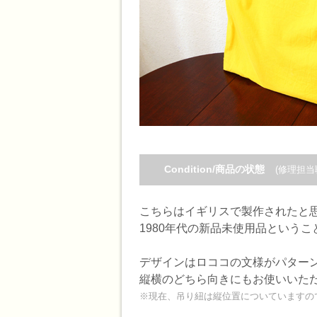
Condition/商品の状態
(修理担当
こちらはイギリスで製作されたと
1980年代の新品未使用品というこ
デザインはロココの文様がパター
縦横のどちら向きにもお使いいた
※現在、吊り紐は縦位置についていますの