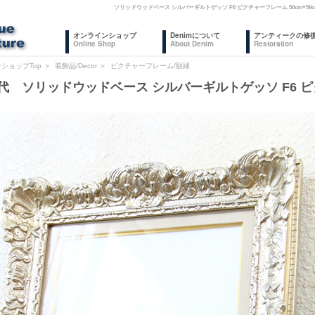
ソリッドウッドベース シルバーギルトゲッソ F6 ピクチャーフレーム 50cm×
オンラインショップ
Denimについて
アンティークの修
Online Shop
About Denim
Restoration
ショップTop
＞
装飾品/Decor
＞
ピクチャーフレーム/額縁
年代 ソリッドウッドベース シルバーギルトゲッソ F6 ピク