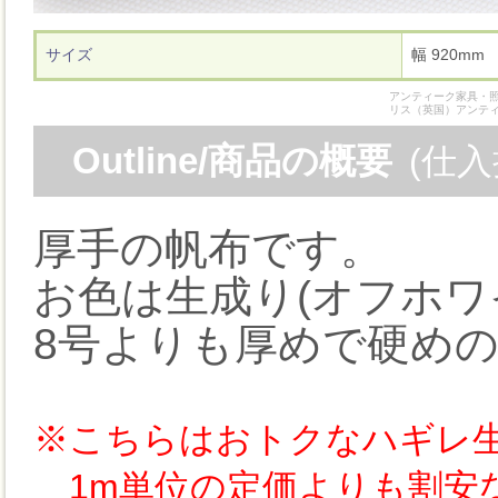
サイズ
幅 920
アンティーク家具・照
リス（英国）アンテ
Outline/商品の概要
(仕
厚手の帆布です。
お色は生成り(オフホワ
8号よりも厚めで硬め
※こちらはおトクなハギレ
1m単位の定価よりも割安