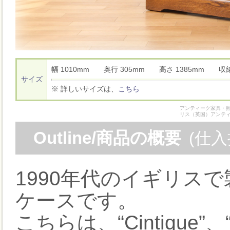
幅 1010mm 奥行 305mm 高さ 1385mm 
サイズ
※ 詳しいサイズは、
こちら
アンティーク家具・照
リス（英国）アンテ
Outline/商品の概要
(仕
1990年代のイギリス
ケースです。
こちらは、“Cintique”、