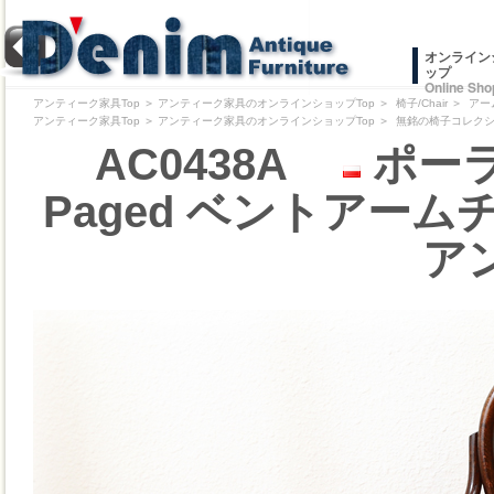
オンライン
ップ
Online Sho
アンティーク家具Top
＞
アンティーク家具のオンラインショップTop
＞
椅子/Chair
＞
アー
アンティーク家具Top
＞
アンティーク家具のオンラインショップTop
＞
無銘の椅子コレクション/Pr
AC0438A
ポーラ
Paged ベントアームチェア
ア