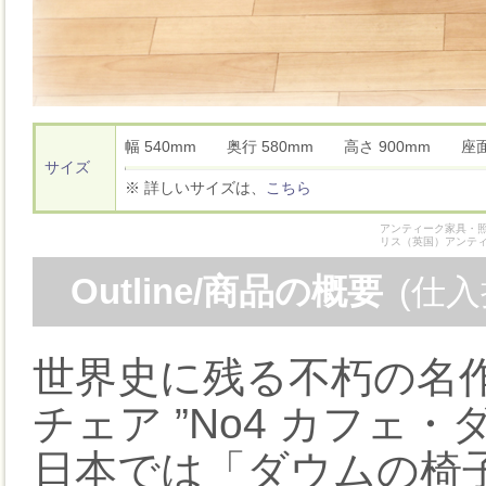
幅 540mm 奥行 580mm 高さ 900mm 座
サイズ
※ 詳しいサイズは、
こちら
アンティーク家具・照
リス（英国）アンテ
Outline/商品の概要
(仕
世界史に残る不朽の名作
チェア ”No4 カフェ・
日本では「ダウムの椅