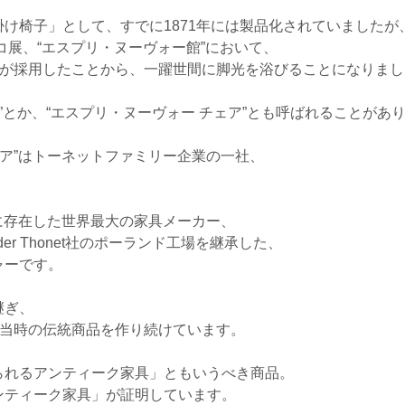
け椅子」として、すでに1871年には製品化されていましたが
コ展、“エスプリ・ヌーヴォー館”において、
”が採用したことから、一躍世間に脚光を浴びることになりまし
”とか、“エスプリ・ヌーヴォー チェア”とも呼ばれることがあ
aチェア”はトーネットファミリー企業の一社、
。
アに存在した世界最大の家具メーカー、
der Thonet社のポーランド工場を継承した、
ャーです。
継ぎ、
前の当時の伝統商品を作り続けています。
られるアンティーク家具」ともいうべき商品。
ンティーク家具」が証明しています。