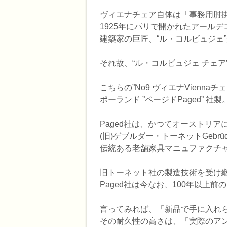
ヴィエナチェア自体は「事務用肘掛
1925年にパリで開かれたアールデ
建築家の巨匠、“ル・コルビュジェ
それ故、“ル・コルビュジェ チェア
こちらの”No9 ヴィエナVienn
ポーランド ”ページドPaged” 社製
Paged社は、かつてオーストリ
(旧)ゲブルダー・トーネットGebrü
伝統ある老舗家具マニュファクチ
旧トーネット社の製造技術を受け
Paged社は今なお、100年以上
言ってみれば、「新品で手に入れ
その耐久性の高さは、「実際のア