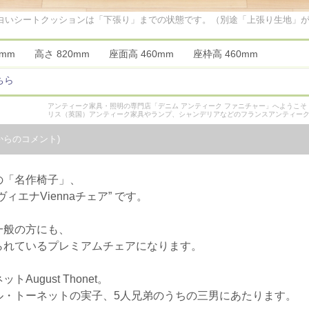
白いシートクッションは「下張り」までの状態です。（別途「上張り生地」
60mm 高さ 820mm 座面高 460mm 座枠高 460mm
ちら
アンティーク家具・照明の専門店「デニム アンティーク ファニチャー」へようこ
リス（英国）アンティーク家具やランプ、シャンデリアなどのフランスアンティー
からのコメント)
の「名作椅子」、
ヴィエナViennaチェア” です。
一般の方にも、
られているプレミアムチェアになります。
ugust Thonet。
ル・トーネットの実子、5人兄弟のうちの三男にあたります。