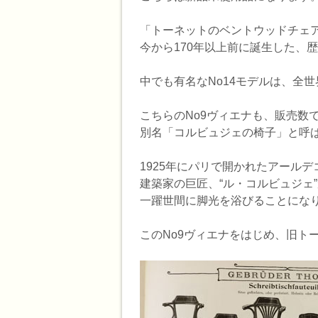
「トーネットのベントウッドチェア
今から170年以上前に誕生した、
中でも有名なNo14モデルは、全
こちらのNo9ヴィエナも、販売数で
別名「コルビュジェの椅子」と呼
1925年にパリで開かれたアールデ
建築家の巨匠、“ル・コルビュジェ
一躍世間に脚光を浴びることにな
このNo9ヴィエナをはじめ、旧ト