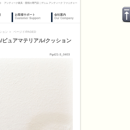
ョンシート アンティーク家具・照明の専門店｜デニム アンティーク ファニチャー
復
お客様サポート
会社案内
Customer Support
Our Company
ション
＞
ページド/PAGED
nna/ピュアマテリアル/クッション
Pgd21-3_0403