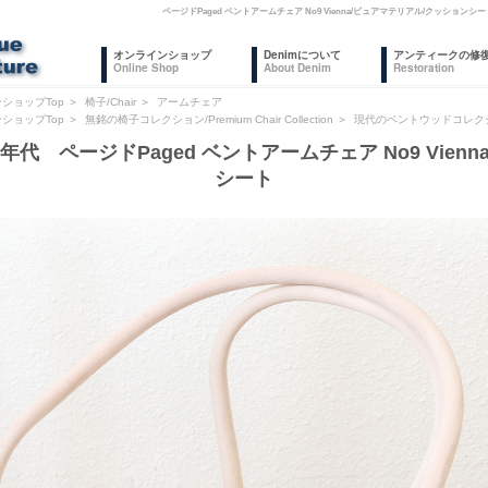
ページドPaged ベントアームチェア No9 Vienna/ピュアマテリアル/クッシ
オンラインショップ
Denimについて
アンティークの修
Online Shop
About Denim
Restoration
ショップTop
＞
椅子/Chair
＞
アームチェア
ショップTop
＞
無銘の椅子コレクション/Premium Chair Collection
＞
現代のベントウッドコレク
0年代 ページドPaged ベントアームチェア No9 Vie
シート