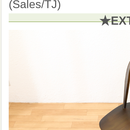
(Sales/TJ)
★EX