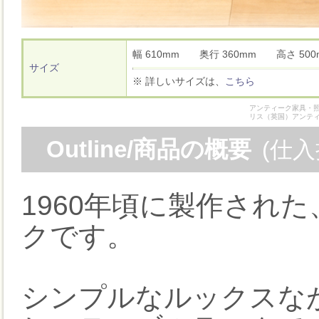
幅 610mm 奥行 360mm 高さ 5
サイズ
※ 詳しいサイズは、
こちら
アンティーク家具・照
リス（英国）アンテ
Outline/商品の概要
(仕
1960年頃に製作され
クです。
シンプルなルックスな