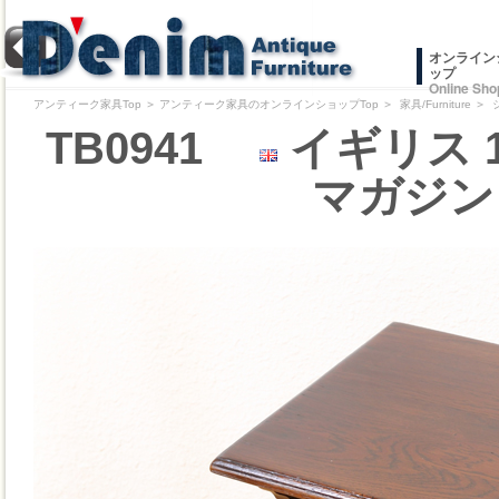
オンライン
ップ
Online Sho
アンティーク家具Top
＞
アンティーク家具のオンラインショップTop
＞
家具/Furniture
＞
TB0941
イギリス 
マガジン