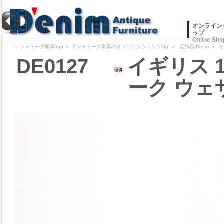
オンライン
ップ
Online Sho
アンティーク家具Top
＞
アンティーク家具のオンラインショップTop
＞
装飾品/Decor
＞
そ
DE0127
イギリス 
ーク ウェ