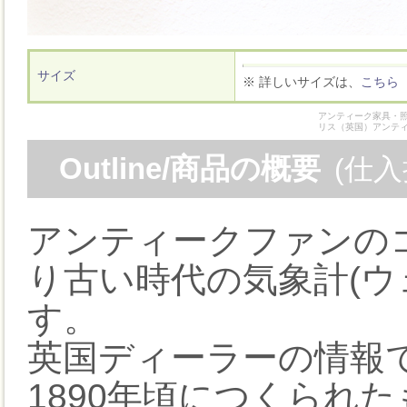
サイズ
※ 詳しいサイズは、
こちら
アンティーク家具・照
リス（英国）アンテ
Outline/商品の概要
(仕
アンティークファンの
り古い時代の気象計(ウ
す。
英国ディーラーの情報
1890年頃につくられ