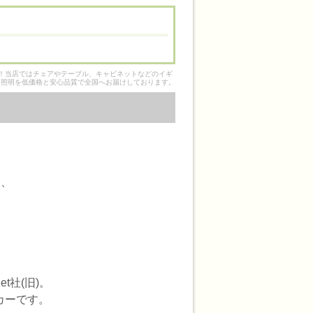
そ！当店ではチェアやテーブル、キャビネットなどのイギ
ク照明を低価格と安心品質で全国へお届けしております。
て、
t社(旧)。
カーです。