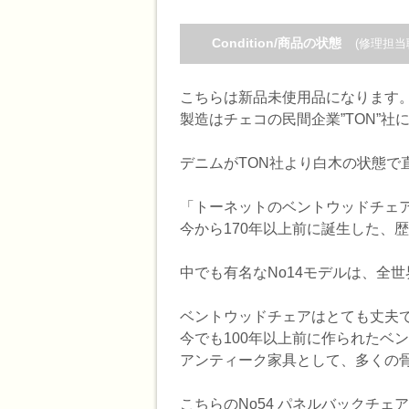
Condition/商品の状態
(修理担当
こちらは新品未使用品になります
製造はチェコの民間企業”TON”社
デニムがTON社より白木の状態で
「トーネットのベントウッドチェア
今から170年以上前に誕生した、
中でも有名なNo14モデルは、全
ベントウッドチェアはとても丈夫
今でも100年以上前に作られたベ
アンティーク家具として、多くの
こちらのNo54 パネルバックチェア