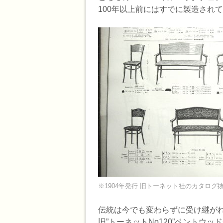
100年以上前にはすでに製造され
※1904年発行 旧トーネット社のカタログ
伝統は今でも変わらずに受け継が
旧”トーネットNo120”ベントウ