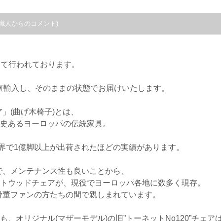
職人からのコメント)
。
にて行われております。
直輸入し、そのままの状態でお届けいたします。
」(曲げ木椅子)とは、
歴史あるヨーロッパの伝統家具。
世界で1億脚以上が出荷されたほどの実績があります。
で、メンテナンス性も良いことから、
ントウッドチェアが、現役でヨーロッパ各地に数多く現存。
骨董ファンの方たちの間で親しまれています。
も、オリジナル(マザーモデル)の旧”トーネットNo120”チェア