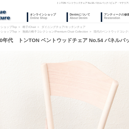
トンTON ベントウッドチェア No.54 パネルバック / ピュア・マ
オンラインショップ
Denimについて
アンティークの修
Online Shop
About Denim
Restoration
ショップTop
＞
椅子/Chair
＞
ダイニングチェア/キッチンチェア
ショップTop
＞
無銘の椅子コレクション/Premium Chair Collection
＞
現代のベントウッドコレク
20年代 トンTON ベントウッドチェア No.54 パネルバ