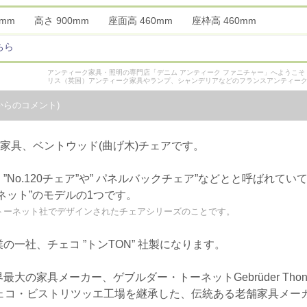
00mm 高さ 900mm 座面高 460mm 座枠高 460mm
ちら
アンティーク家具・照明の専門店「デニム アンティーク ファニチャー」へようこ
リス（英国）アンティーク家具やランプ、シャンデリアなどのフランスアンティー
からのコメント)
統家具、ベントウッド(曲げ木)チェアです。
No.120チェア”や” パネルバックチェア”などとと呼ばれてい
ネット”のモデルの1つです。
旧トーネット社でデザインされたチェアシリーズのことです。
一社、チェコ ”トンTON” 社製になります。
の家具メーカー、ゲブルダー・トーネットGebrüder Thone
チェコ・ビストリツッエ工場を継承した、伝統ある老舗家具メー