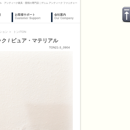
テリアル アンティーク家具・照明の専門店｜デニム アンティーク ファニチャー
復
お客様サポート
会社案内
Customer Support
Our Company
ション
＞
トン/TON
ック / ピュア・マテリアル
TON21-3_0904