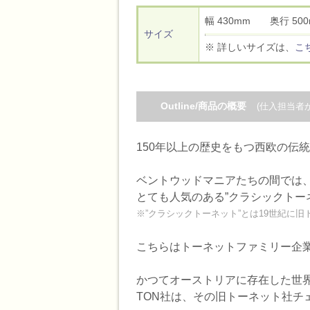
幅 430mm 奥行 5
サイズ
※ 詳しいサイズは、
こ
Outline/商品の概要
(仕入担当者
150年以上の歴史をもつ西欧の伝
ベントウッドマニアたちの間では、”
とても人気のある”クラシックトー
※”クラシックトーネット”とは19世紀に
こちらはトーネットファミリー企業の
かつてオーストリアに存在した世界最大
TON社は、その旧トーネット社