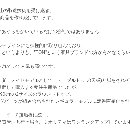
ト社の製造技術を受け継ぎ、
統商品を作り続けています。
にあぐらをかいているだけの会社ではありません。
ルデザインにも積極的に取り組んでおり、
というよりも、”TON”という家具ブランドの方が有名なくら
られていて人気も高いです。
ダーメイドモデルとして、テーブルトップ(天板)と脚をそれぞ
指定して購入する受注生産品でしたが、
と90cmの2サイズのラウンドトップ、
ッグパーツが組み合わされたレギュラーモデルに定番商品化され
ン・ビーチ無垢板に統一。
品質管理も行き届き、クオリティはワンランクアップしていま