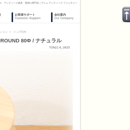
 ナチュラル アンティーク家具・照明の専門店｜デニム アンティーク ファニチャー
復
お客様サポート
会社案内
Customer Support
Our Company
ション
＞
トン/TON
OUND 80Φ / ナチュラル
TON21-6_0925