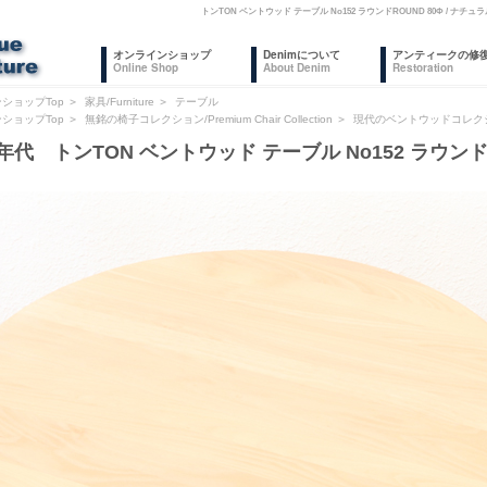
トンTON ベントウッド テーブル No152 ラウンドROUND 80Φ /
オンラインショップ
Denimについて
アンティークの修
Online Shop
About Denim
Restoration
ショップTop
＞
家具/Furniture
＞
テーブル
ショップTop
＞
無銘の椅子コレクション/Premium Chair Collection
＞
現代のベントウッドコレク
0年代 トンTON ベントウッド テーブル No152 ラウンドR