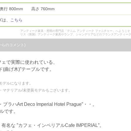
 奥行 800mm 高さ 760mm
ズは、
こちら
アンティーク家具・照明の専門店「デニム アンティーク ファニチャー」へようこ
リス（英国）アンティーク家具やランプ、シャンデリアなどのフランスアンティー
からのコメント)
フェで実際に使われている、
(曲げ木)”テーブルです。
モデルになります。
マテリアル/未塗装モデルもございます。
 Deco Imperial Hotel Prague”・・。
ルです。
 ”カフェ・インペリアルCafe IMPERIAL”。