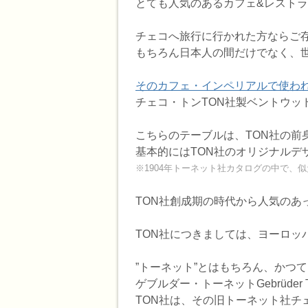
とても人気のあるカフェ&レスト
チェコへ旅行に行かれた方ならご
もちろん日本人の間だけでなく、
そのカフェ・インペリアルで使わ
チェコ・トンTON社製ベントウッドテ
こちらのテーブルは、TON社の
基本的にはTON社のオリジナルデ
※1904年トーネット社カタログの中で、
TON社創成期の時代から人気のあ
TON社につきましては、ヨーロッ
”トーネット”とはもちろん、かつ
ゲブルダー・トーネットGebrüder 
TON社は、その旧トーネット社