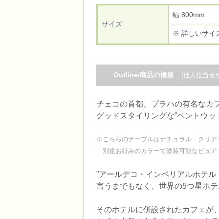
幅 800mm
サイズ
※ 詳しいサイ
Outline/商品の概要
(仕入担当者
チェコの首都、プラハの有名なカ
グッドスタイリングな”ベントウッド
※こちらのテーブルはナチュラル・クリア
別途お好みのカラーで塗装可能なピュア・
”アールデコ・インペリアルホテル・プラハArt
言うまでもなく、世界の5つ星ホテ
そのホテルに併設されたカフェが、有名な