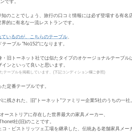
ランです。
存知のことでしょう、旅行の口コミ情報には必ず登場する有名
世界的に有名な一流レストランです。
れているのが、こちらのテーブル
、
ーブル ”No152”になります。
前身・旧トーネット社では似たタイプのオケージョナルテーブル
ザインといって良いと思います。
似たテーブルを掲載しています、(下記コンディション欄ご参照)
った定番テーブルです。
パに残された、旧”トーネット”ファミリー企業5社のうちの一社
てオーストリアに存在した世界最大の家具メーカー、
Thonet社(旧)のことです。
チェコ・ビストリッツェ工場を継承した、伝統ある老舗家具メー