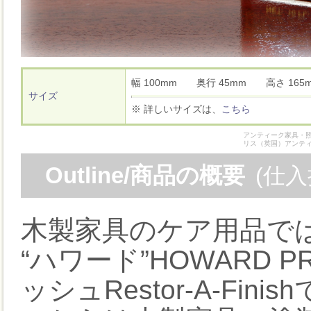
幅 100mm 奥行 45mm 高さ 1
サイズ
※ 詳しいサイズは、
こちら
アンティーク家具・照
リス（英国）アンテ
Outline/商品の概要
(仕
木製家具のケア用品で
“ハワード”HOWARD 
ッシュRestor-A-Finis