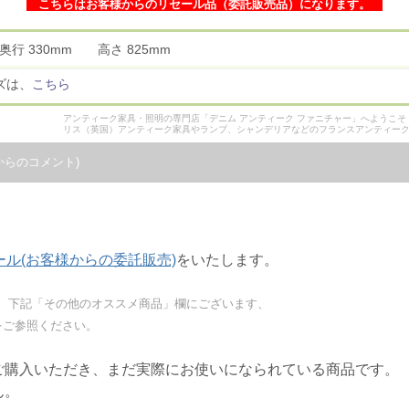
こちらはお客様からのリセール品（委託販売品）になります。
 奥行 330mm 高さ 825mm
ズは、
こちら
アンティーク家具・照明の専門店「デニム アンティーク ファニチャー」へようこ
リス（英国）アンティーク家具やランプ、シャンデリアなどのフランスアンティー
からのコメント)
ール(お客様からの委託販売)
をいたします。
、下記「その他のオススメ商品」欄にございます、
をご参照ください。
ご購入いただき、まだ実際にお使いになられている商品です。
ん。