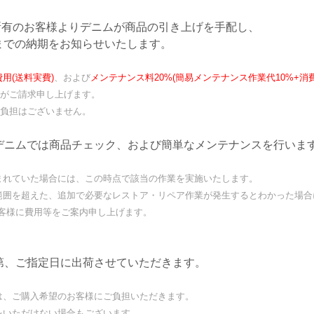
所有のお客様よりデニムが商品の引き上げを手配し、
での納期をお知らせいたします。
用(送料実費)
、および
メンテナンス料20%(簡易メンテナンス作業代10%+消費
がご請求申し上げます。
負担はございません。
デニムでは商品チェック、および簡単なメンテナンスを行いま
れていた場合には、この時点で該当の作業を実施いたします。
囲を超えた、追加で必要なレストア・リペア作業が発生するとわかった場合
様に費用等をご案内申し上げます。
第、ご指定日に出荷させていただきます。
、ご購入希望のお客様にご負担いただきます。
をいただけない場合もございます。