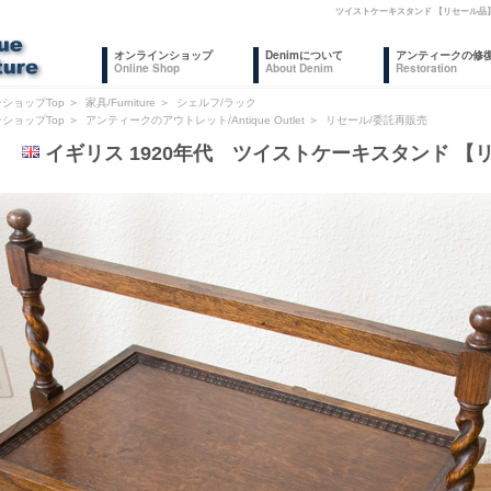
ツイストケーキスタンド 【リセール品
オンラインショップ
Denimについて
アンティークの修
Online Shop
About Denim
Restoration
ショップTop
＞
家具/Furniture
＞
シェルフ/ラック
ショップTop
＞
アンティークのアウトレット/Antique Outlet
＞
リセール/委託再販売
RE
イギリス 1920年代 ツイストケーキスタンド 【