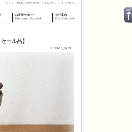
】 アンティーク家具・照明の専門店｜デニム アンティーク ファニチャー
復
お客様サポート
会社案内
Customer Support
Our Company
リセール品】
RS23-11_0923