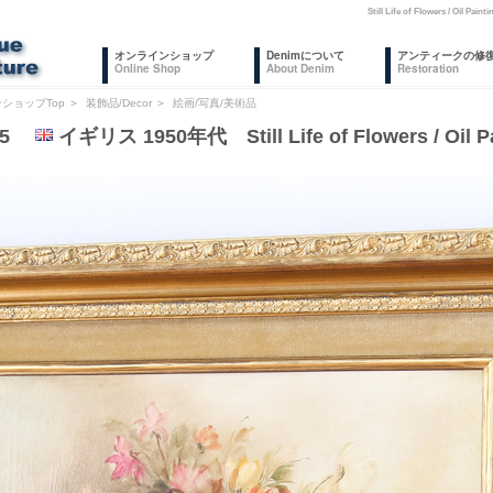
Still Life of Flowers
オンラインショップ
Denimについて
アンティークの修
Online Shop
About Denim
Restoration
ショップTop
＞
装飾品/Decor
＞
絵画/写真/美術品
235
イギリス 1950年代 Still Life of Flowers / Oil Pa