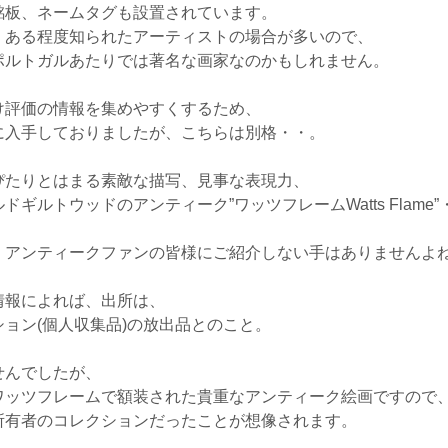
銘板、ネームタグも設置されています。
、ある程度知られたアーティストの場合が多いので、
ポルトガルあたりでは著名な画家なのかもしれません。
け評価の情報を集めやすくするため、
に入手しておりましたが、こちらは別格・・。
ぴたりとはまる素敵な描写、見事な表現力、
ルトウッドのアンティーク”ワッツフレームWatts Flame”
、アンティークファンの皆様にご紹介しない手はありませんよね
情報によれば、出所は、
ョン(個人収集品)の放出品とのこと。
せんでしたが、
ワッツフレームで額装された貴重なアンティーク絵画ですので
所有者のコレクションだったことが想像されます。