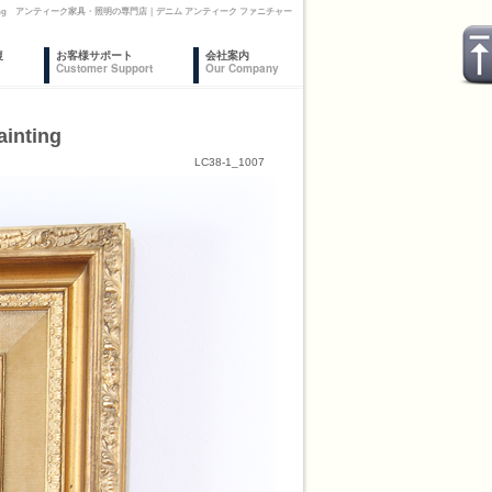
 / Oil Painting アンティーク家具・照明の専門店｜デニム アンティーク ファニチャー
復
お客様サポート
会社案内
Customer Support
Our Company
inting
LC38-1_1007