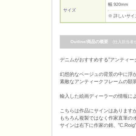
幅 920mm
サイズ
※ 詳しいサイ
Outline/商品の概要
(仕入担当者
デニムがおすすめする”アンティー
幻想的なベージュの背景の中に浮
素敵なアンティークフレームの額
輸入した絵画ディーラーの情報によ
こちらは作品にサインはあります
もちろん複製ではなく作家直筆の
サインは右下に作家の銘、”C.Roi