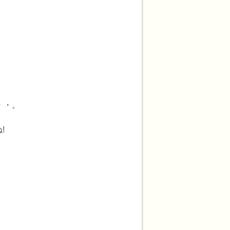
・・。
!
、