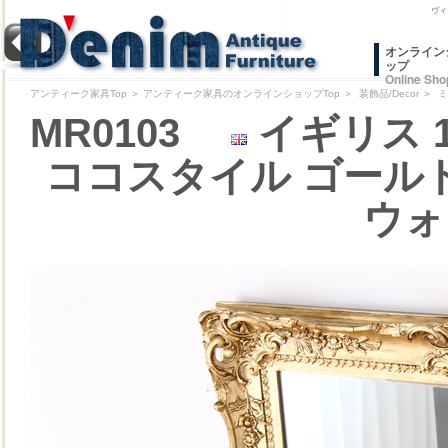
ヴィ
オンライン
ップ
Online Sho
アンティーク家具Top
＞
アンティーク家具のオンラインショップTop
＞
装飾品/Decor
＞
ミ
MR0103
イギリス 
ココスタイル ゴール
ウォ