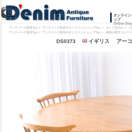
オンライン
ップ
Online Sho
アンティーク家具Top
＞
アンティーク家具のオンラインショップTop
＞
セット品/Set
＞
ダ
アンティーク家具Top
＞
アンティーク家具のオンラインショップTop
＞
無銘の椅子コレクション/Pr
DS0373
イギリス アーコー