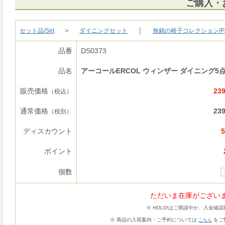
ご購入・
＞
｜
セット品/Set
ダイニングセット
無銘の椅子コレクション/Premiu
品番
DS0373
品名
アーコールERCOL ウィンザー ダイニング5
販売価格
23
（税込）
通常価格
23
（税別）
ディスカウント
ポイント
個数
ただいま在庫がござい
※ HOLD!はご商談中か、入金確
※ 商品の入荷案内・ご予約については
をご
こちら