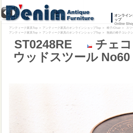
オンライン
ップ
Online Sho
アンティーク家具Top
＞
アンティーク家具のオンラインショップTop
＞
椅子/Chair
＞
スツ
アンティーク家具Top
＞
アンティーク家具のオンラインショップTop
＞
無銘の椅子コレクション/Pr
ST0248RE
チェコ 
ウッドスツール No60 リ