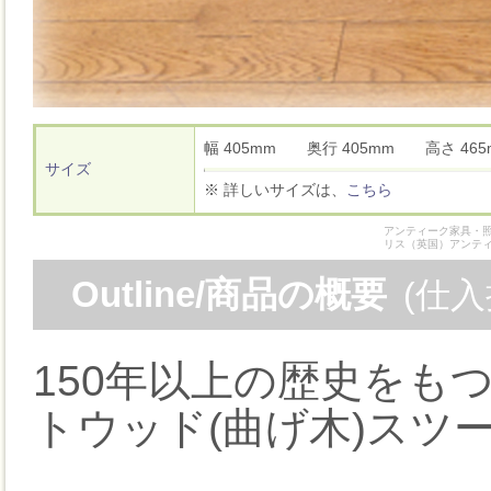
幅 405mm 奥行 405mm 高さ 4
サイズ
※ 詳しいサイズは、
こちら
アンティーク家具・照
リス（英国）アンテ
Outline/商品の概要
(仕
150年以上の歴史をも
トウッド(曲げ木)スツー