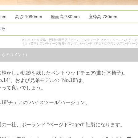
40mm 高さ 1090mm 座面高 780mm 座枠高 780mm
ちら
アンティーク家具・照明の専門店「デニム アンティーク ファニチャー」へようこ
リス（英国）アンティーク家具やランプ、シャンデリアなどのフランスアンティー
からのコメント)
輝かしい軌跡を残したベントウッドチェア(曲げ木椅子)。
.14”、および兄弟モデルの ”No.18”は、
いって良いでしょう。
18”チェアの”ハイスツール”バージョン、
一社、ポーランド ”ページドPaged” 社製になります。