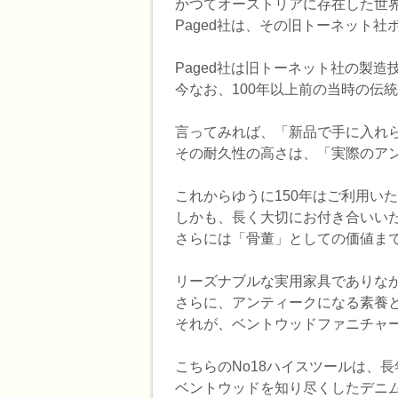
かつてオーストリアに存在した世界最大
Paged社は、その旧トーネット
Paged社は旧トーネット社の製造
今なお、100年以上前の当時の伝
言ってみれば、「新品で手に入れ
その耐久性の高さは、「実際のア
これからゆうに150年はご利用い
しかも、長く大切にお付き合いい
さらには「骨董」としての価値ま
リーズナブルな実用家具でありな
さらに、アンティークになる素養
それが、ベントウッドファニチャー
こちらのNo18ハイスツールは、
ベントウッドを知り尽くしたデニム