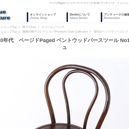
ページドPaged ベントウッドバースツール No18 / アンティーク・フィ
オンラインショップ
Denimについて
アンティークの修
Online Shop
About Denim
Restoration
ショップTop
＞
椅子/Chair
＞
スツール／ベンチ
ショップTop
＞
無銘の椅子コレクション/Premium Chair Collection
＞
現代のベントウッドコレク
20年代 ページドPaged ベントウッドバースツール No
ュ