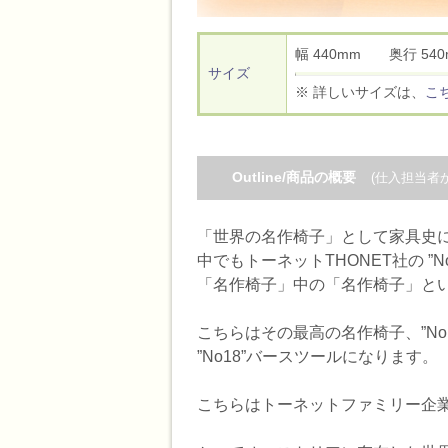
幅 440mm 奥行 5
サイズ
※ 詳しいサイズは、
こ
Outline/商品の概要
(仕入担当者
「世界の名作椅子」として家具史に
中でもトーネットTHONET社の ”No
「名作椅子」中の「名作椅子」と
こちらはその最高の名作椅子、”No.
”No18”バースツールになります。
こちらはトーネットファミリー企業の