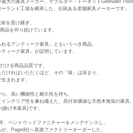
の家具メーカー、ゲブルダー・トーネットGebrüder Thone
社ポーランド工場を継承した、伝統ある老舗家具メーカーです。
技術を受け継ぎ、
統商品を作り続けています。
られるアンティーク家具」ともいうべき商品。
ンティーク家具」が証明しています。
ただける商品品質です。
ただければいただくほど、その「味」は深まり、
で生まれます。
がら、高い機能性と耐久性を持ち、
とインテリア性を兼ね備えた、高付加価値な天然木無垢の家具
(曲げ木家具)です。
長年、ベントウッドファニチャーをメンテナンスし、
が、Paged社へ直接ファクトリーオーダーした、