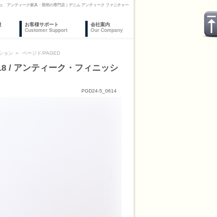
ニッシュ アンティーク家具・照明の専門店｜デニム アンティーク ファニチャー
復
お客様サポート
会社案内
Customer Support
Our Company
ション
＞
ページド/PAGED
18 / アンティーク・フィニッシ
PGD24-5_0614