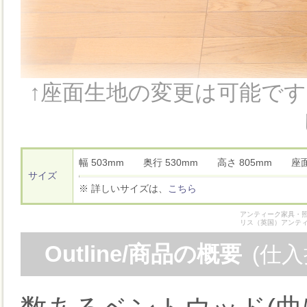
↑座面生地の変更は可能で
幅 503mm 奥行 530mm 高さ 805mm 座
サイズ
※ 詳しいサイズは、
こちら
アンティーク家具・照
リス（英国）アンテ
Outline/商品の概要
(仕