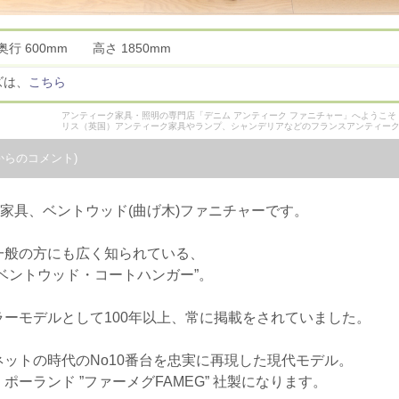
奥行 600mm 高さ 1850mm
ズは、
こちら
アンティーク家具・照明の専門店「デニム アンティーク ファニチャー」へようこ
リス（英国）アンティーク家具やランプ、シャンデリアなどのフランスアンティー
からのコメント)
統家具、ベントウッド(曲げ木)ファニチャーです。
一般の方にも広く知られている、
ベントウッド・コートハンガー”。
ーモデルとして100年以上、常に掲載をされていました。
ットの時代のNo10番台を忠実に再現した現代モデル。
ーランド ”ファーメグFAMEG” 社製になります。