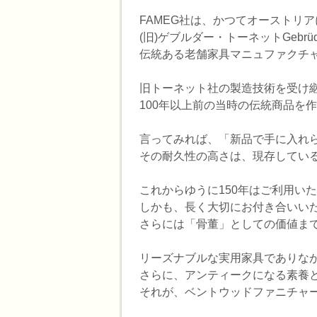
FAMEG社は、かつてオーストリ
(旧)ゲブルダー・トーネットGebrü
伝統ある老舗家具マニュファクチ
旧トーネット社の製造技術を受け継
100年以上前の当時の伝統商品を
言ってみれば、「新品で手に入れ
その耐久性の高さは、現存してい
これからゆうに150年はご利用い
しかも、長く大切にお付き合いい
さらには「骨董」としての価値ま
リーズナブルな実用家具でありな
さらに、アンティークになる素養
それが、ベントウッドファニチャー