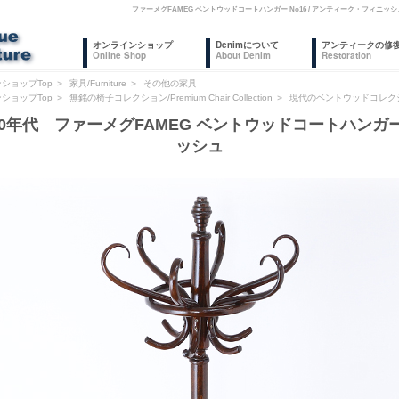
ファーメグFAMEG ベントウッドコートハンガー No16 / アンティーク・フィ
オンラインショップ
Denimについて
アンティークの修
Online Shop
About Denim
Restoration
ショップTop
＞
家具/Furniture
＞
その他の家具
ショップTop
＞
無銘の椅子コレクション/Premium Chair Collection
＞
現代のベントウッドコレク
20年代 ファーメグFAMEG ベントウッドコートハンガー 
ッシュ