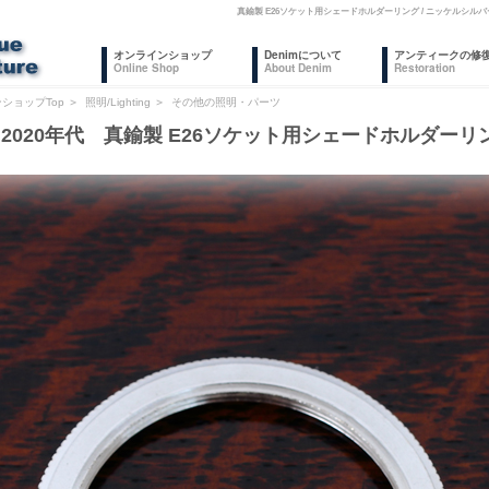
真鍮製 E26ソケット用シェードホルダーリング / ニッケルシ
オンラインショップ
Denimについて
アンティークの修
Online Shop
About Denim
Restoration
ショップTop
＞
照明/Lighting
＞
その他の照明・パーツ
2020年代 真鍮製 E26ソケット用シェードホルダーリン