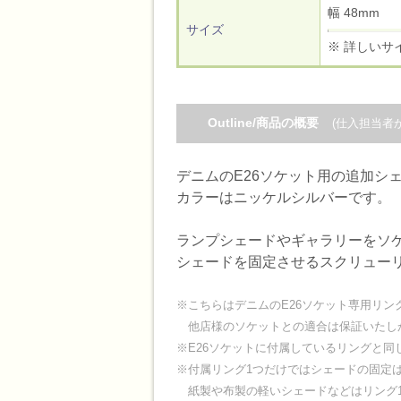
幅 48mm
サイズ
※ 詳しいサ
Outline/商品の概要
(仕入担当者
デニムのE26ソケット用の追加シ
カラーはニッケルシルバーです。
ランプシェードやギャラリーをソ
シェードを固定させるスクリュー
※こちらはデニムのE26ソケット専用リン
他店様のソケットとの適合は保証いたし
※E26ソケットに付属しているリングと同
※付属リング1つだけではシェードの固定
紙製や布製の軽いシェードなどはリング1