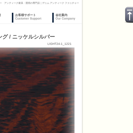
ルバー アンティーク家具・照明の専門店｜デニム アンティーク ファニチャー
復
お客様サポート
会社案内
Customer Support
Our Company
グ / ニッケルシルバー
LIGHT24-1_1221