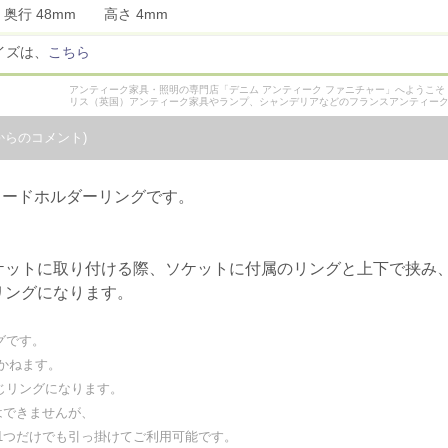
 奥行 48mm 高さ 4mm
イズは、
こちら
アンティーク家具・照明の専門店「デニム アンティーク ファニチャー」へようこ
リス（英国）アンティーク家具やランプ、シャンデリアなどのフランスアンティー
からのコメント)
ェードホルダーリングです。
ケットに取り付ける際、ソケットに付属のリングと上下で挟み
リングになります。
グです。
かねます。
じリングになります。
はできませんが、
つだけでも引っ掛けてご利用可能です。