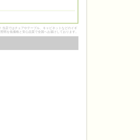
そ！当店ではチェアやテーブル、キャビネットなどのイギ
ク照明を低価格と安心品質で全国へお届けしております。
、