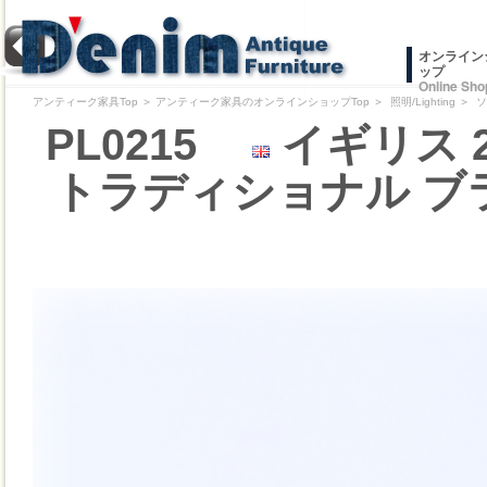
オンライン
ップ
Online Sho
アンティーク家具Top
＞
アンティーク家具のオンラインショップTop
＞
照明/Lighting
＞
ソ
PL0215
イギリス 
トラディショナル ブ