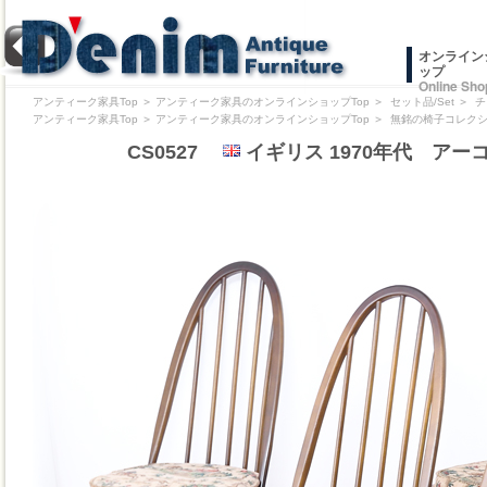
オンライン
ップ
Online Sho
アンティーク家具Top
＞
アンティーク家具のオンラインショップTop
＞
セット品/Set
＞
チ
アンティーク家具Top
＞
アンティーク家具のオンラインショップTop
＞
無銘の椅子コレクション/Pr
CS0527
イギリス 1970年代 アー