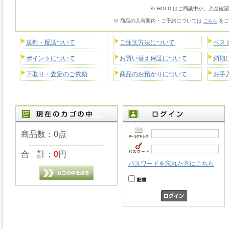
※ HOLD!はご商談中か、入金確
※ 商品の入荷案内・ご予約については
をご
こちら
送料・配送ついて
ご注文方法について
ベス
ポイントについて
お買い替え保証について
納期
下取り・査定のご依頼
商品のお預かりについて
お手
商品数：0点
合 計：
0
円
パスワードを忘れた方はこちら