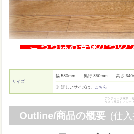
こちらはお客様からのリ
幅 580mm 奥行 350mm 高さ 6
サイズ
※ 詳しいサイズは、
こちら
アンティーク家具・照
リス（英国）アンテ
Outline/商品の概要
(仕