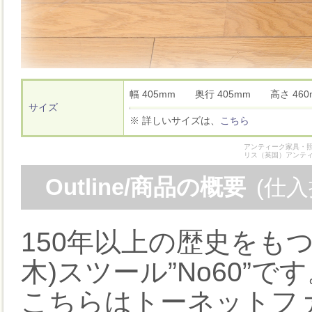
幅 405mm 奥行 405mm 高さ 4
サイズ
※ 詳しいサイズは、
こちら
アンティーク家具・照
リス（英国）アンテ
Outline/商品の概要
(仕
150年以上の歴史をも
木)スツール”No60”で
こちらはトーネットフ