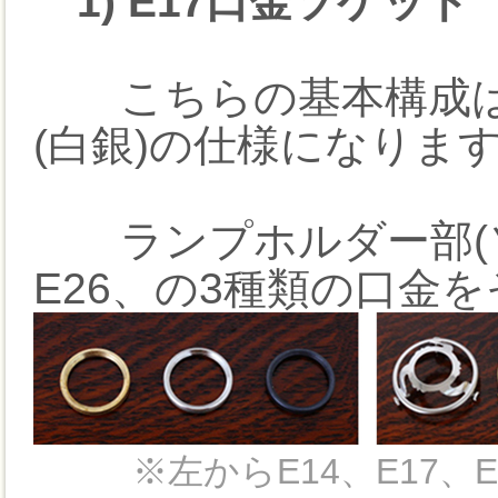
1) E17口金ソケット
こちらの基本構成は、E
(白銀)の仕様になりま
ランプホルダー部(ソケ
E26、の3種類の口金
※左からE14、E17