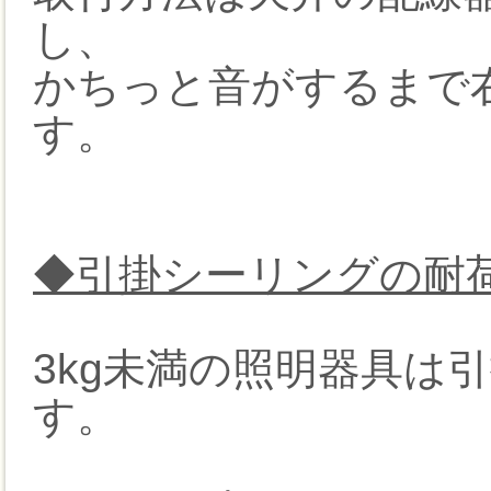
し、
かちっと音がするまで
す。
◆引掛シーリングの耐
3kg未満の照明器具は
す。