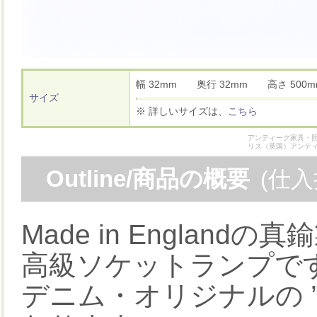
幅 32mm 奥行 32mm 高さ 50
サイズ
※ 詳しいサイズは、
こちら
アンティーク家具・照
リス（英国）アンテ
Outline/商品の概要
(仕
Made in Engla
高級ソケットランプで
デニム・オリジナルの 