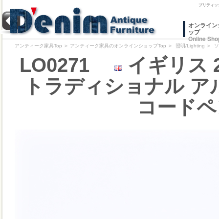
ブリティッ
オンライン
ップ
Online Sho
アンティーク家具Top
＞
アンティーク家具のオンラインショップTop
＞
照明/Lighting
＞
ソ
LO0271
イギリス 
トラディショナル ア
コードペ