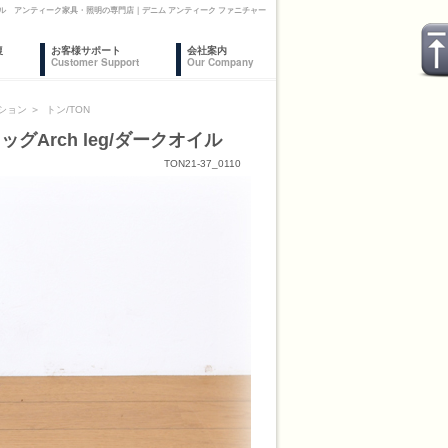
ークオイル アンティーク家具・照明の専門店｜デニム アンティーク ファニチャー
復
お客様サポート
会社案内
Customer Support
Our Company
ション
＞
トン/TON
グArch leg/ダークオイル
TON21-37_0110