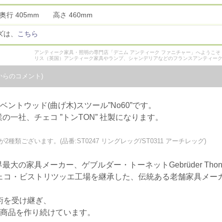
 奥行 405mm 高さ 460mm
ズは、
こちら
アンティーク家具・照明の専門店「デニム アンティーク ファニチャー」へようこ
リス（英国）アンティーク家具やランプ、シャンデリアなどのフランスアンティー
からのコメント)
ントウッド(曲げ木)スツール”No60”です。
一社、チェコ ”トンTON” 社製になります。
類ございます。(品番:ST0247 リングレッグ/ST0311 アーチレッグ)
の家具メーカー、ゲブルダー・トーネットGebrüder Thone
チェコ・ビストリツッエ工場を継承した、伝統ある老舗家具メー
術を受け継ぎ、
統商品を作り続けています。