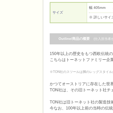
幅 405mm
サイズ
※ 詳しいサイ
Outline/商品の概要
(仕入担当者
150年以上の歴史をもつ西欧伝統のベ
こちらはトーネットファミリー企業の
※TON社のスツールは脚のレッグスタイルが2種
かつてオーストリアに存在した世界最大
TON社は、その旧トーネット社
TON社は旧トーネット社の製造技
今なお、100年以上前の当時の伝