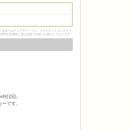
そ！当店ではチェアやテーブル、キャビネットなどのイギ
ク照明を低価格と安心品質で全国へお届けしております。
t社(旧)。
カーです。