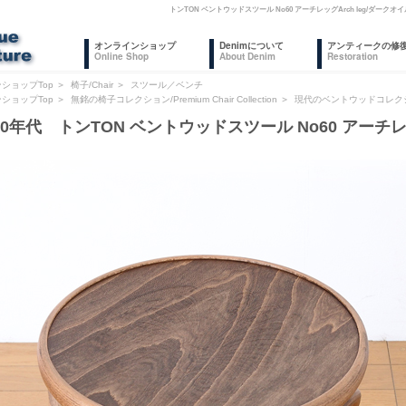
トンTON ベントウッドスツール No60 アーチレッグArch leg/ダ
オンラインショップ
Denimについて
アンティークの修
Online Shop
About Denim
Restoration
ショップTop
＞
椅子/Chair
＞
スツール／ベンチ
ショップTop
＞
無銘の椅子コレクション/Premium Chair Collection
＞
現代のベントウッドコレク
20年代 トンTON ベントウッドスツール No60 アーチレッ