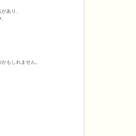
名があり、
r、
。
のかもしれません。