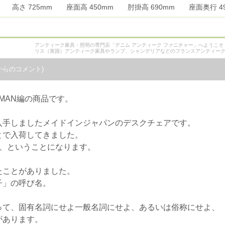
mm 高さ 725mm 座面高 450mm 肘掛高 690mm 座面奥行
アンティーク家具・照明の専門店「デニム アンティーク ファニチャー」へようこ
リス（英国）アンティーク家具やランプ、シャンデリアなどのフランスアンティー
からのコメント)
OMAN編の商品です。
入手しましたメイドインジャパンのデスクチェアです。
とで入荷してきました。
の、ということになります。
たことがありました。
子」の呼び名。
って、固有名詞にせよ一般名詞にせよ、あるいは俗称にせよ、
があります。