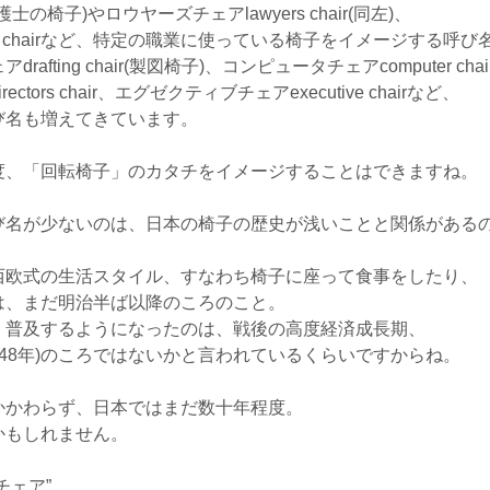
(弁護士の椅子)やロウヤーズチェアlawyers chair(同左)、
rs chairなど、特定の職業に使っている椅子をイメージする呼び
ting chair(製図椅子)、コンピュータチェアcomputer chai
rs chair、エグゼクティブチェアexecutive chairなど、
び名も増えてきています。
度、「回転椅子」のカタチをイメージすることはできますね
び名が少ないのは、日本の椅子の歴史が浅いことと関係がある
西欧式の生活スタイル、すなわち椅子に座って食事をしたり、
は、まだ明治半ば以降のころのこと。
く普及するようになったのは、戦後の高度経済成長期、
年(昭和48年)のころではないかと言われているくらいですからね。
かかわらず、日本ではまだ数十年程度。
かもしれません。
チェア”。