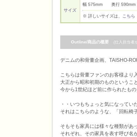
幅 575mm 奥行 590
サイズ
※ 詳しいサイズは、
こちら
Outline/商品の概要
(仕入担当者
デニムの和骨董企画、TAISHO-R
こちらは骨董ファンのお客様より
大正から昭和初期のものというこ
今から1世紀ほど前に作られたも
・・いつもちょっと気になってい
それはこちらのような、「回転椅
そもそも家具には様々な種類があ
それぞれ、その家具を表す呼び名