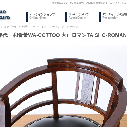
和骨董WA-COTTOO 大正ロマンTAISHO-ROMANスタイル ドク
オンラインショップ
Denimについて
アンティークの修
Online Shop
About Denim
Restoration
ショップTop
＞
椅子/Chair
＞
オフィスチェア/デスクチェア
0年代 和骨董WA-COTTOO 大正ロマンTAISHO-RO