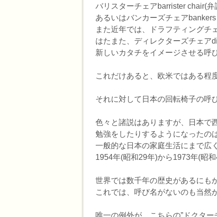
バリスターチェアbarrister chair
あるいはバンカーズチェアbanke
また近年では、ドラフティングチェアdraf
はたまた、ディレクターズチェアdirecto
新しいカタチをイメージさせる呼
これだけあると、欧米ではある程
それに対して日本の回転椅子の呼
色々と諸説はありますが、日本で
勉強をしたりするようになったの
一般的な日本の家庭生活にまで広
1954年(昭和29年)から1973
世界では数千年の歴史があるにも
これでは、呼び名がないのも当然
唯一の例外が、こちらの”ドクター