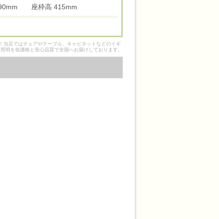
 490mm 座枠高 415mm
そ！当店ではチェアやテーブル、キャビネットなどのイギ
ク照明を低価格と安心品質で全国へお届けしております。