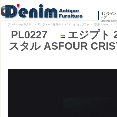
オンライン
ップ
Online Sho
アンティーク家具Top
＞
アンティーク家具のオンラインショップTop
＞
照明/Lighting
＞
ペ
PL0227
エジプト 
スタル ASFOUR CR