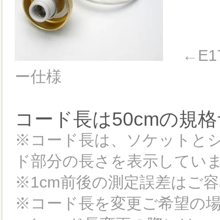
←E
ー仕様
コード長は50cmの規
※コード長は、ソケットと
ド部分の長さを表示してい
※1cm前後の測定誤差はご
※コード長を変更ご希望の