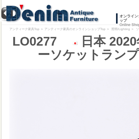
オンライン
ップ
Online Sho
アンティーク家具Top
＞
アンティーク家具のオンラインショップTop
＞
照明/Lighting
＞
ソ
LO0277
日本 202
ーソケットランプ