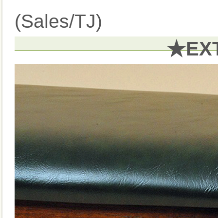
(Sales/TJ)
★EX