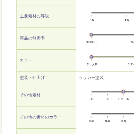
主要素材の等級
Ｓ級
１級
商品の無垢率
90％以上
89
カラー
ダーク系
ミデ
塗装・仕上げ
ラッカー塗装
その他素材
布
革
ビニール
その他の素材のカラー
白系
黒系
茶系