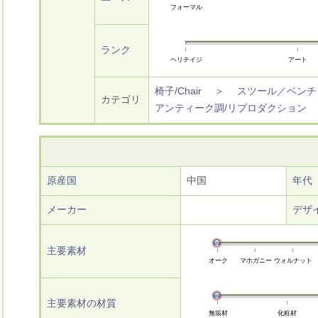
フォーマル
ランク
ヘリテイジ
アート
椅子/Chair
＞
スツール／ベンチ
カテゴリ
アンティーク調/リプロダクション
原産国
中国
年代
メーカー
デザ
主要素材
オーク
マホガニー
ウォルナット
主要素材の材質
無垢材
化粧材