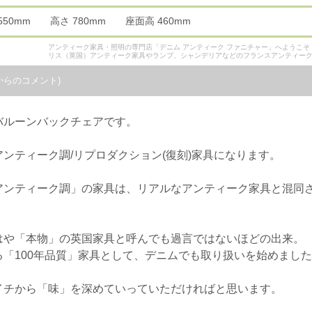
 550mm 高さ 780mm 座面高 460mm
アンティーク家具・照明の専門店「デニム アンティーク ファニチャー」へようこ
リス（英国）アンティーク家具やランプ、シャンデリアなどのフランスアンティー
からのコメント)
バルーンバックチェアです。
ンティーク調/リプロダクション(復刻)家具になります。
アンティーク調」の家具は、リアルなアンティーク家具と混同
はや「本物」の英国家具と呼んでも過言ではないほどの出来。
「100年品質」家具として、デニムでも取り扱いを始めまし
イチから「味」を深めていっていただければと思います。