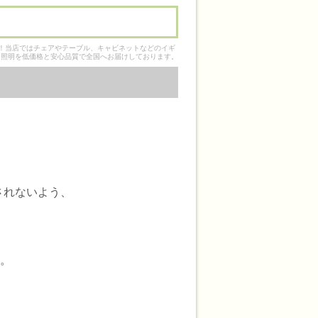
そ！当店ではチェアやテーブル、キャビネットなどのイギ
ク照明を低価格と安心品質で全国へお届けしております。
されないよう、
た。