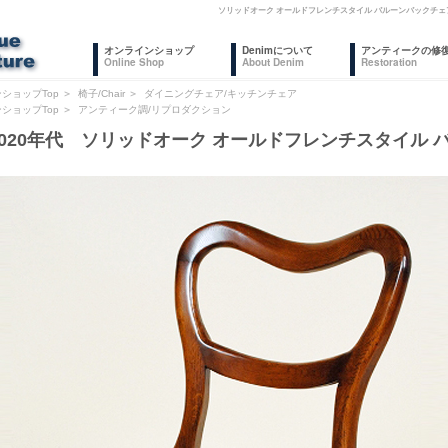
ソリッドオーク オールドフレンチスタイル バルーンバックチェ
オンラインショップ
Denimについて
アンティークの修
Online Shop
About Denim
Restoration
ショップTop
＞
椅子/Chair
＞
ダイニングチェア/キッチンチェア
ショップTop
＞
アンティーク調/リプロダクション
2020年代 ソリッドオーク オールドフレンチスタイル