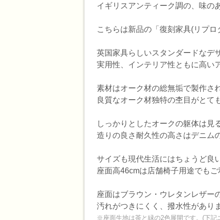
イギリスアンティーク調の、味の
こちらは新品の「復刻家具(リプロ
英国家具らしいスタンダードなデ
実用性、インテリア性ともに高い
素材はオーク材の総無垢で製作さ
良質なオーク材独特の杢目がとて
しっかりとしたオークの躯体は見
造りの良さ耐久性の高さはデニム
サイズも現代生活にはちょうど良
座面高46cmは店舗椅子用途でも
座面はブラウン・ウレタンレザー
汚れがつきにくく、撥水性があり
※座面生地は茶と緑の2色展開です。(下記