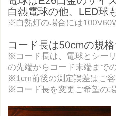
電球はE26口金のサイ
白熱電球の他、LED球
※白熱灯の場合には100V6
コード長は50cmの規
※コード長は、電球とシー
の先端からコード末端まで
※1cm前後の測定誤差はご
※コード長を変更ご希望の