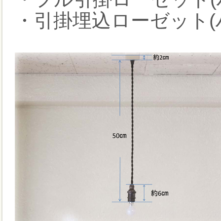
・引掛埋込ローゼット(