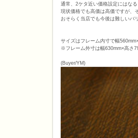
通常、2ケタ近い価格設定にはな
現状価格でも高価は高価ですが、
おそらく当店でも今後は難しいバ
サイズはフレーム内寸で幅560mm×
※フレーム外寸は幅630mm×高さ7
(Buyer/YM)