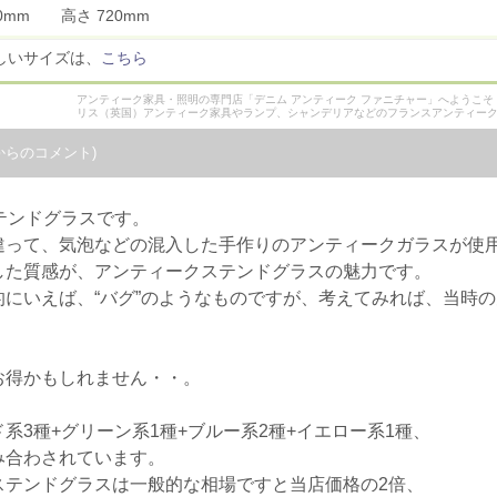
60mm 高さ 720mm
しいサイズは、
こちら
アンティーク家具・照明の専門店「デニム アンティーク ファニチャー」へようこ
リス（英国）アンティーク家具やランプ、シャンデリアなどのフランスアンティー
からのコメント)
テンドグラスです。
違って、気泡などの混入した手作りのアンティークガラスが使
した質感が、アンティークステンドグラスの魅力です。
にいえば、“バグ”のようなものですが、考えてみれば、当時
お得かもしれません・・。
系3種+グリーン系1種+ブルー系2種+イエロー系1種、
み合わされています。
ステンドグラスは一般的な相場ですと当店価格の2倍、