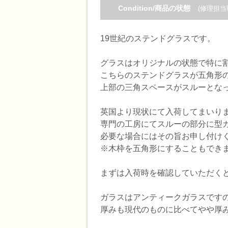
Condition/商品の状態
(修理担当
19世紀のステンドグラスです。
グラスはオリジナルの状態で特に
こちらのステンドグラスが五角形
上部の三角スペースがスルーとな
英国より現状にて入荷してまいり
専門の工房にてスルーの部分に型
必要な場合にはその旨お申し付けく
※木枠を五角形にすることもでき
まずは入荷時を確認していただく
ガラスはアンティークガラスです
厚みも現代のものに比べてやや厚