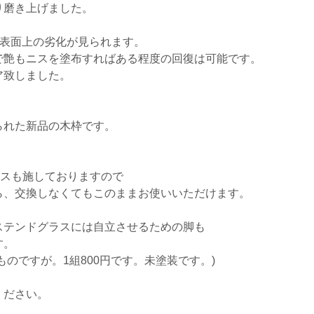
り磨き上げました。
に表面上の劣化が見られます。
で艶もニスを塗布すればある程度の回復は可能です。
ア致しました。
。
られた新品の木枠です。
クスも施しておりますので
ら、交換しなくてもこのままお使いいただけます。
ステンドグラスには自立させるための脚も
す。
のですが。1組800円です。未塗装です。)
ください。