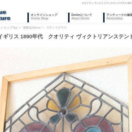
クオリティ ヴィクトリアンステンドグラス 50
オンラインショップ
Denimについて
アンティークの修
Online Shop
About Denim
Restoration
ショップTop
＞
装飾品/Decor
＞
ステンドグラス
イギリス 1890年代 クオリティ ヴィクトリアンステンドグ