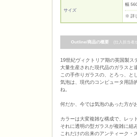
幅 5
サイズ
※ 詳
Outline/商品の概要
(仕入担当者
19世紀ヴィクトリア期の英国製ス
大量生産された現代品のガラスと
この手作りガラスの、とろっ、と
気泡は、現代のコンピュータ用語的
ね。
何だか、今では気泡のあった方が
カラーは大変複雑な構成で、レッド
それに透明の型ガラスが複雑に組
これだけの出来のアンティーク・