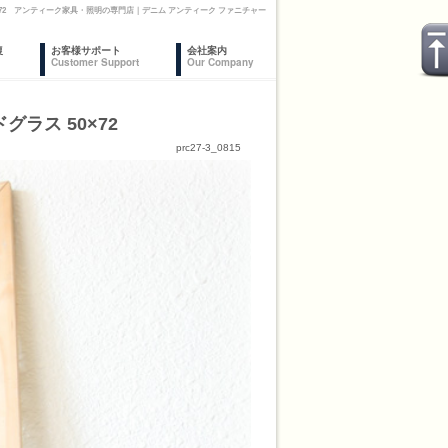
×72 アンティーク家具・照明の専門店｜デニム アンティーク ファニチャー
復
お客様サポート
会社案内
Customer Support
Our Company
ラス 50×72
prc27-3_0815