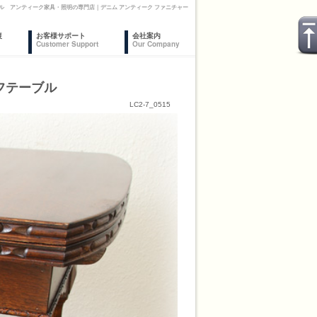
ル アンティーク家具・照明の専門店｜デニム アンティーク ファニチャー
復
お客様サポート
会社案内
Customer Support
Our Company
フテーブル
LC2-7_0515