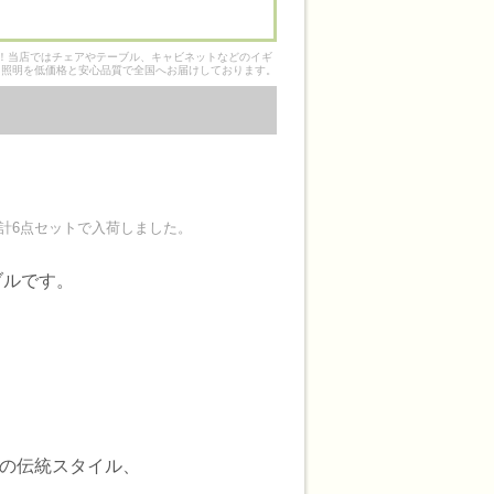
そ！当店ではチェアやテーブル、キャビネットなどのイギ
ク照明を低価格と安心品質で全国へお届けしております。
計6点セットで入荷しました。
ブルです。
型の伝統スタイル、