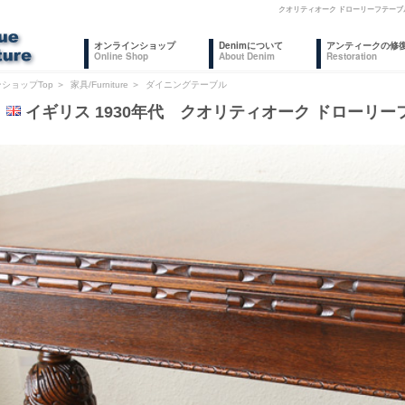
クオリティオーク ドローリーフテーブ
オンラインショップ
Denimについて
アンティークの修
Online Shop
About Denim
Restoration
ショップTop
＞
家具/Furniture
＞
ダイニングテーブル
4
イギリス 1930年代 クオリティオーク ドローリー