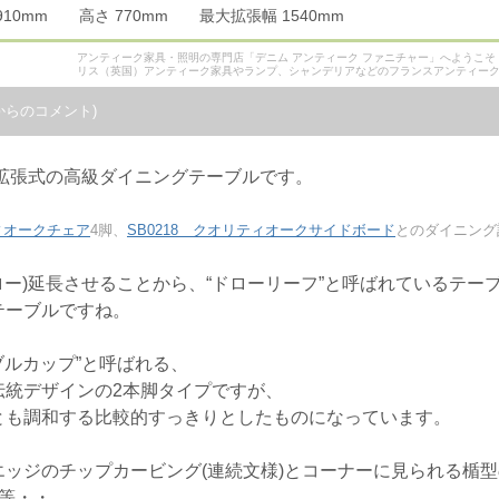
 910mm 高さ 770mm 最大拡張幅 1540mm
アンティーク家具・照明の専門店「デニム アンティーク ファニチャー」へようこ
リス（英国）アンティーク家具やランプ、シャンデリアなどのフランスアンティー
からのコメント)
、拡張式の高級ダイニングテーブルです。
ティオークチェア
4脚、
SB0218 クオリティオークサイドボード
とのダイニング
ロー)延長させることから、“ドローリーフ”と呼ばれているテー
テーブルですね。
ブルカップ”と呼ばれる、
伝統デザインの2本脚タイプですが、
とも調和する比較的すっきりとしたものになっています。
ッジのチップカービング(連続文様)とコーナーに見られる楯
等・・。