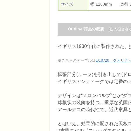
サイズ
幅 1160mm 奥行
Outline/商品の概要
(仕入担当者
イギリス1930年代に製作された
※こちらのテーブルは
DC0720 クオリ
拡張部分(リーフ)を引き出して(ド
イギリスアンティークでは定番の
デザインは“メロンバルブ”とか“ダ
球根状の装飾を持つ、重厚な英国
アールデコの時代性で、近代家具
とはいえ、効果的に配された天板エ
2本脚のバルボスレッグスタイル、