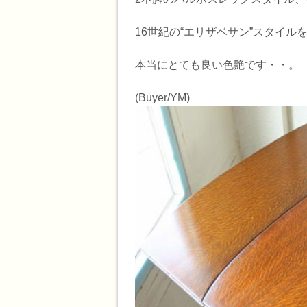
16世紀の“エリザベサン”スタイ
本当にとても良い色艶です・・。
(Buyer/YM)