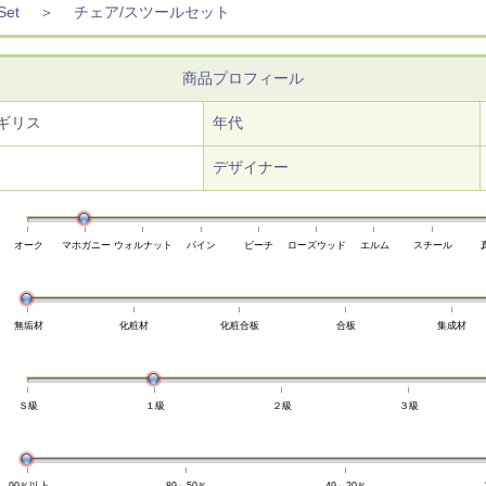
et
＞
チェア/スツールセット
商品プロフィール
ギリス
年代
デザイナー
オーク
マホガニー
ウォルナット
パイン
ビーチ
ローズウッド
エルム
スチール
無垢材
化粧材
化粧合板
合板
集成材
Ｓ級
１級
２級
３級