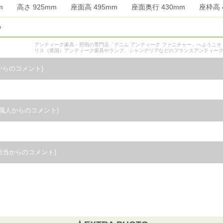
5mm 高さ 925mm 座面高 495mm 座面奥行 430mm 座枠
ら
アンティーク家具・照明の専門店「デニム アンティーク ファニチャー」へようこ
リス（英国）アンティーク家具やランプ、シャンデリアなどのフランスアンティー
からのコメント)
職人からのコメント)
担当からのコメント)