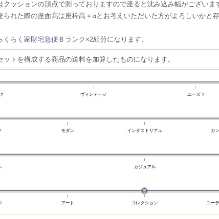
はクッションの頂点で測っておりますので座ると沈み込み幅がございま
られた際の座面高は座枠高＋αとお考えいただいた方がよろしいかと
らくらく家財宅急便
Ｂランク×2組分になります。
セットを構成する商品の送料を加算したものになります。
ク
ヴィンテージ
ユーズド
ク
モダン
インダストリアル
カ
ル
カジュアル
ジ
アート
コレクション
ユー