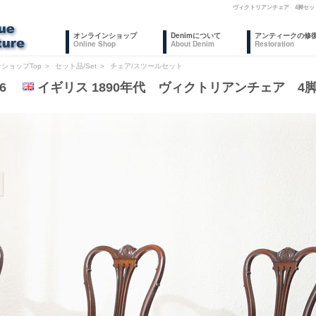
ヴィクトリアンチェア 4脚セッ
オンラインショップ
Denimについて
アンティークの修
Online Shop
About Denim
Restoration
ショップTop
＞
セット品/Set
＞
チェア/スツールセット
006
イギリス 1890年代 ヴィクトリアンチェア 4