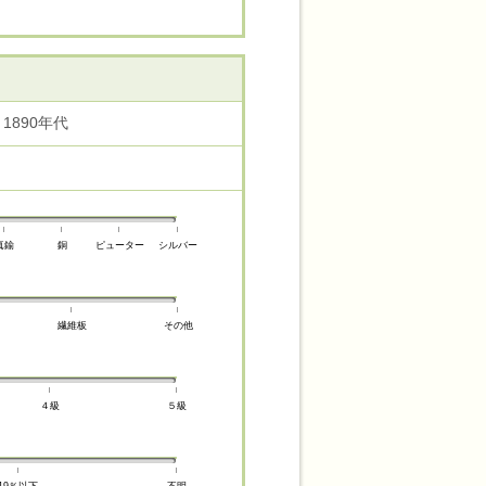
1890年代
真鍮
銅
ピューター
シルバー
繊維板
その他
４級
５級