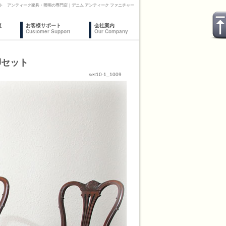
ト アンティーク家具・照明の専門店｜デニム アンティーク ファニチャー
復
お客様サポート
会社案内
Customer Support
Our Company
脚セット
set10-1_1009