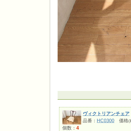
ヴィクトリアンチェア
品番：
HC0300
価格
個数：
4