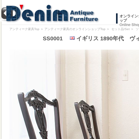
オンライン
ップ
Online Sho
アンティーク家具Top
＞
アンティーク家具のオンラインショップTop
＞
セット品/Set
＞
ソ
SS0001
イギリス 1890年代 