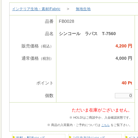
＞
インテリア生地・素材/Fabric
無地生地
品番
FB0028
品名
シンコール ラパス T-7560
販売価格
4,200 円
（税込）
通常価格
4,000 円
（税別）
ポイント
40 Pt
個数
ただいま在庫がございません。
※ HOLD!はご商談中か、入金確認状態です。
※ 商品の入荷案内・ご予約については
をご覧下さい。
こちら