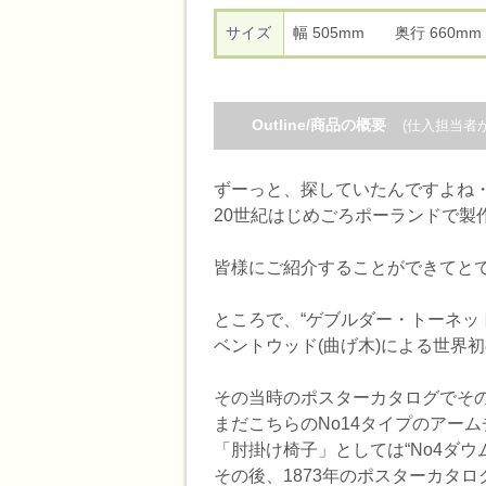
サイズ
幅 505mm 奥行 660
Outline/商品の概要
(仕入担当者
ずーっと、探していたんですよね
20世紀はじめごろポーランドで製
皆様にご紹介することができてとて
ところで、“ゲブルダー・トーネットGeb
ベントウッド(曲げ木)による世界
その当時のポスターカタログでそ
まだこちらのNo14タイプのアー
「肘掛け椅子」としては“No4ダ
その後、1873年のポスターカタ