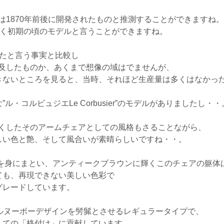
アは1870年前後に開発されたものと推測することができますね。
ごく初期の頃のモデルと言うことができますね。
されたと言う事実と比較し
普及したものか、あくまで想像の域はでませんが、
きないところを見ると、当時、それほど生産量は多くはなかっ
・コルビュジエLe Corbusier”のモデルがありましたし・・
きくしたそのアームチェアとしての風格もさることながら、
しい色と艶、そして風合いが素晴らしいですね・・。
ーラを身にまとい、アンティークブラウンに輝くこのチェアの躯体
ても、再現できない美しい色彩で
グレードしています。
ルヌーボーデザインを髣髴とさせるレギュラータイプで、
しての「格付け」に貢献しています。