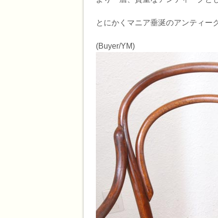
とにかくマニア垂涎のアンティー
(Buyer/YM)