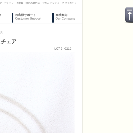
ェア アンティーク家具・照明の専門店｜デニム アンティーク ファニチャー
復
お客様サポート
会社案内
Customer Support
Our Company
家具
ムチェア
LC7-5_0212