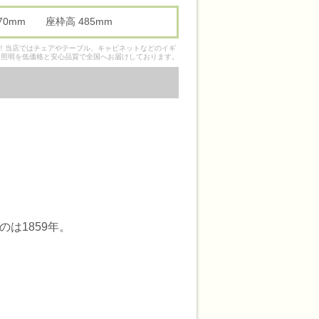
 470mm 座枠高 485mm
そ！当店ではチェアやテーブル、キャビネットなどのイギ
ク照明を低価格と安心品質で全国へお届けしております。
は1859年。