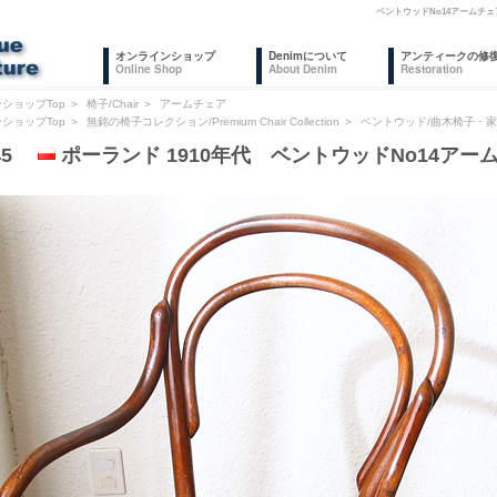
ベントウッドNo14アームチ
オンラインショップ
Denimについて
アンティークの修
Online Shop
About Denim
Restoration
ショップTop
＞
椅子/Chair
＞
アームチェア
ショップTop
＞
無銘の椅子コレクション/Premium Chair Collection
＞
ベントウッド/曲木椅子・
245
ポーランド 1910年代 ベントウッドNo14アー