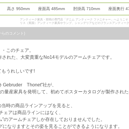
mm 高さ 950mm 座面高 485mm 肘掛高 710mm 座面奥行
アンティーク家具・照明の専門店「デニム アンティーク ファニチャー」へようこ
リス（英国）アンティーク家具やランプ、シャンデリアなどのフランスアンティー
からのコメント)
・・このチェア。
作された、大変貴重なNo14モデルのアームチェアです。
もうれしいです!
ruder Thonet”社が、
初の量産家具を発明して、初めてポスターカタログが製作されたの
の当時の商品ラインアップを見ると、
ムチェアは商品ラインにはなく、
ウム”のアームチェアしか存在しておりませんでした。
ログになりますとその姿を見ることができるようになります。