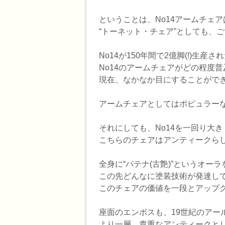
ということは、No14アームチェ
“トーネット・チェア”としても、
No14が150年間で2億脚(!)生産
No14のアームチェアがどの程度
現在、なかなか目にすることがで
アームチェアとしてはポピュラーな”ル
それにしても、No14を一回り大
こちらのチェアはアンティークら
全身に“パテナ(古艶)”というオ
この先どんなに塗装技術が発達し
このチェアの価値を一段とアップ
座面のエンボスも、19世紀のアー
より一層、貴重なアンティークと