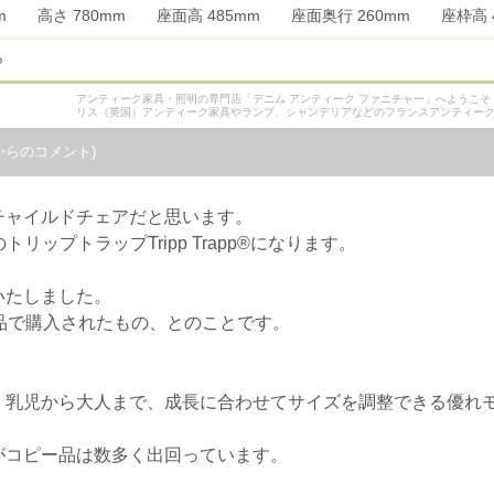
0mm 高さ 780mm 座面高 485mm 座面奥行 260mm 座枠
ら
アンティーク家具・照明の専門店「デニム アンティーク ファニチャー」へようこ
リス（英国）アンティーク家具やランプ、シャンデリアなどのフランスアンティー
からのコメント)
チャイルドチェアだと思います。
トリップトラップTripp Trapp®になります。
いたしました。
品で購入されたもの、とのことです。
、乳児から大人まで、成長に合わせてサイズを調整できる優れ
がコピー品は数多く出回っています。