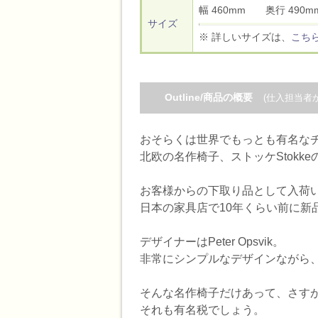
幅 460mm 奥行 49
サイズ
※ 詳しいサイズは、
こち
Outline/商品の概要
(仕入担当者
おそらくは世界でもっとも有名な
北欧の名作椅子、ストッケStokkeの
お客様からの下取り品として入荷
日本の家具店で10年くらい前に新
デザイナーはPeter Opsvik。
非常にシンプルなデザインながら
そんな名作椅子だけあって、さす
それも有名税でしょう。