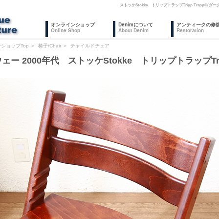
ストッケStokke トリップトラップTripp Trapp
オンラインショップ
Denimについて
アンティークの修
Online Shop
About Denim
Restoration
ショップTop
＞
椅子/Chair
＞
チャイルドチェア
ー 2000年代 ストッケStokke トリップトラップTripp