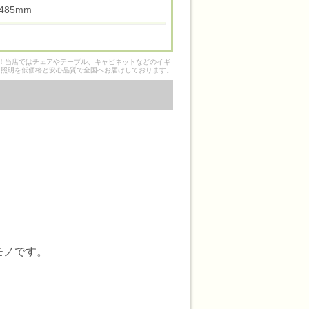
高 485mm
そ！当店ではチェアやテーブル、キャビネットなどのイギ
ク照明を低価格と安心品質で全国へお届けしております。
モノです。