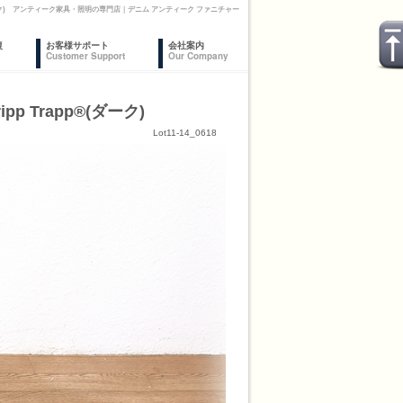
®(ダーク) アンティーク家具・照明の専門店｜デニム アンティーク ファニチャー
復
お客様サポート
会社案内
Customer Support
Our Company
 Trapp®(ダーク)
Lot11-14_0618