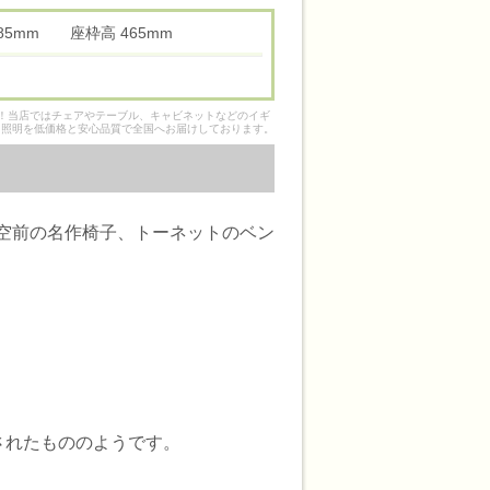
 485mm 座枠高 465mm
そ！当店ではチェアやテーブル、キャビネットなどのイギ
ク照明を低価格と安心品質で全国へお届けしております。
上空前の名作椅子、トーネットのベン
されたもののようです。