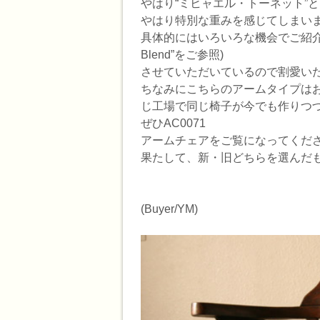
やはり“ミヒャエル・トーネット”
やはり特別な重みを感じてしまい
具体的にはいろいろな機会でご紹介(
Blend”をご参照)
させていただいているので割愛い
ちなみにこちらのアームタイプはお
じ工場で同じ椅子が今でも作りつづ
ぜひAC0071
アームチェアをご覧になってくだ
果たして、新・旧どちらを選んだ
(Buyer/YM)