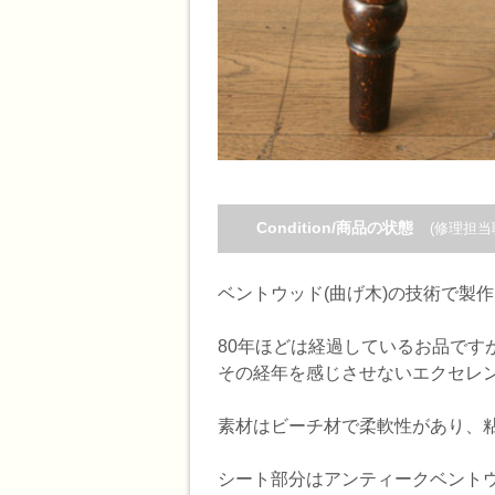
Condition/商品の状態
(修理担当
ベントウッド(曲げ木)の技術で製
80年ほどは経過しているお品です
その経年を感じさせないエクセレ
素材はビーチ材で柔軟性があり、
シート部分はアンティークベント