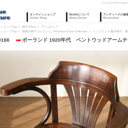
ベントウッドアームチェ
オンラインショップ
Denimについて
アンティークの修
Online Shop
About Denim
Restoration
ショップTop
＞
椅子/Chair
＞
アームチェア
ショップTop
＞
無銘の椅子コレクション/Premium Chair Collection
＞
ベントウッド/曲木椅子・
0166
ポーランド 1920年代 ベントウッドアーム