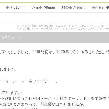
mm 高さ 810mm 座面高 465mm 肘掛高 745mm 座面奥行
アンティーク家具・照明の専門店「デニム アンティーク ファニチャー」へようこ
リス（英国）アンティーク家具やランプ、シャンデリアなどのフランスアンティー
からのコメント)
荷いたしました。20世紀初頭、1920年ごろに製作された史
しました。
ンティーク・トーネットです・・。
が示していますが、
ンド政府に接収された旧トーネット社のポーランド工場で製作
パにはさまざまあって、別に優劣はありませんが、