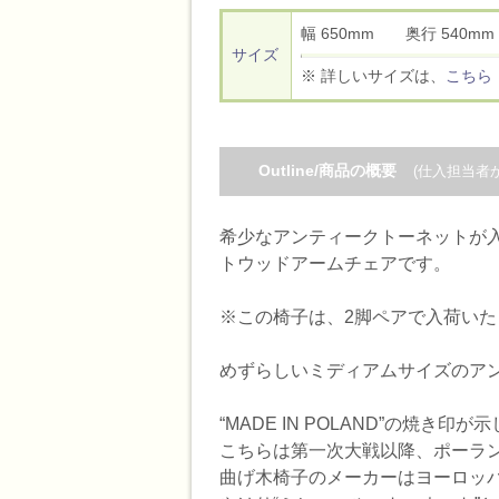
幅 650mm 奥行 540
サイズ
※ 詳しいサイズは、
こちら
Outline/商品の概要
(仕入担当者
希少なアンティークトーネットが入
トウッドアームチェアです。
※この椅子は、2脚ペアで入荷いた
めずらしいミディアムサイズのア
“MADE IN POLAND”の焼き印
こちらは第一次大戦以降、ポーラ
曲げ木椅子のメーカーはヨーロッ