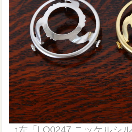
↑左「LO0247 ニッケルシ