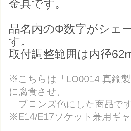
金具です。
品名内のΦ数字がシェ
す。
取付調整範囲は内径62m
※こちらは「LO0014 真鍮
に腐食させ、
ブロンズ色にした商品で
※E14/E17ソケット兼用