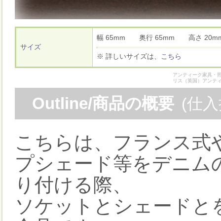
幅 65mm 奥行 65mm 高さ 2
サイズ
※ 詳しいサイズは、
こちら
アンティーク家具・照
リス（英国）アンテ
Outline/商品の概要
(仕
こちらは、フランス式
プシェード等をデニムの
り付ける際、
ソケットとシェードと