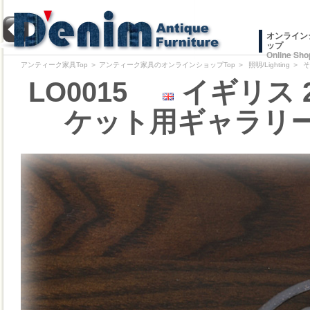
オンライン
ップ
Online Sho
アンティーク家具Top
＞
アンティーク家具のオンラインショップTop
＞
照明/Lighting
＞
そ
LO0015
イギリス 2
ケット用ギャラリー