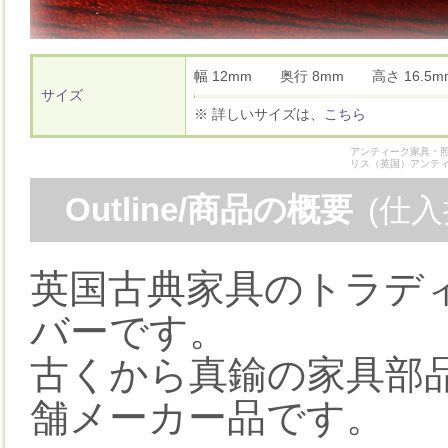
幅 12mm 奥行 8mm 高さ 16.
サイズ
※ 詳しいサイズは、
こちら
アンティーク家具・照
リス（英国）アンテ
Outline/商品の概要
(仕
英国古典家具のトラデ
バーです。
古くから真鍮の家具部
舗メーカー品です。