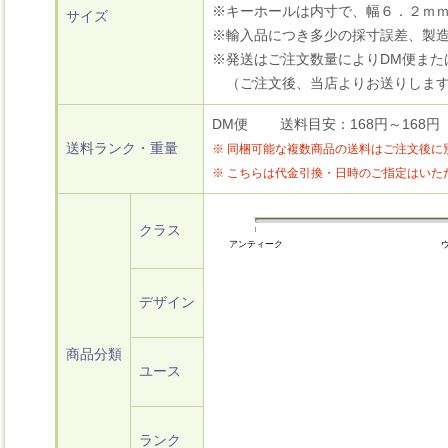
※キーホールは内寸で、幅６．２ｍｍ
サイズ
※輸入品につき多少の採寸誤差、製
※発送はご注文数量によりDM便また
（ご注文後、当店よりお送りします
DM便 送料目安：168円～168円
送料ランク・重量
※ 同梱可能な複数商品の送料はご注文後に
※ こちらは代金引換・日時のご指定はい
クラス
アンティーク
デザイン
商品分類
ユース
ランク