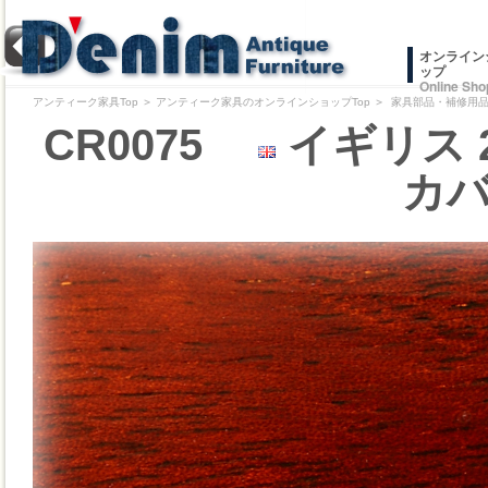
オンライン
ップ
Online Sho
アンティーク家具Top
＞
アンティーク家具のオンラインショップTop
＞
家具部品・補修用品/
CR0075
イギリス 
カバ