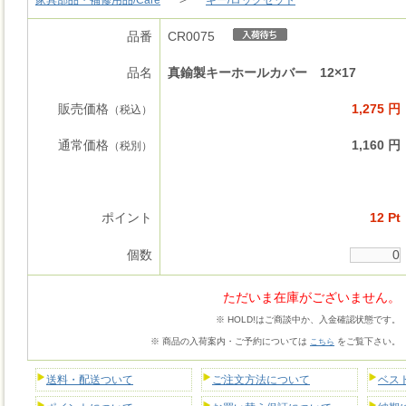
品番
CR0075
品名
真鍮製キーホールカバー 12×17
販売価格
1,275 円
（税込）
通常価格
1,160 円
（税別）
ポイント
12 Pt
個数
ただいま在庫がございません。
※ HOLD!はご商談中か、入金確認状態です。
※ 商品の入荷案内・ご予約については
をご覧下さい。
こちら
送料・配送ついて
ご注文方法について
ベス