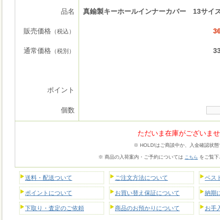
品名
真鍮製キーホールインナーカバー 13サイ
販売価格
3
（税込）
通常価格
3
（税別）
ポイント
個数
ただいま在庫がございませ
※ HOLD!はご商談中か、入金確認状
※ 商品の入荷案内・ご予約については
をご覧下
こちら
送料・配送ついて
ご注文方法について
ベス
ポイントについて
お買い替え保証について
納期
下取り・査定のご依頼
商品のお預かりについて
お手