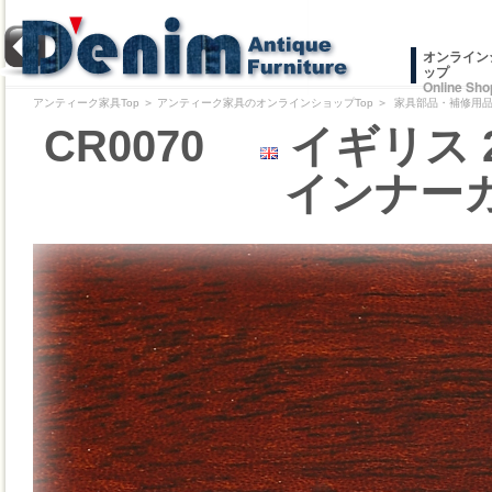
オンライン
ップ
Online Sho
アンティーク家具Top
＞
アンティーク家具のオンラインショップTop
＞
家具部品・補修用品/
CR0070
イギリス 
インナー