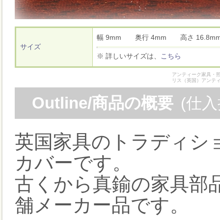
幅 9mm 奥行 4mm 高さ 16.
サイズ
※ 詳しいサイズは、
こちら
アンティーク家具・照
リス（英国）アンテ
Outline/商品の概要
(仕
英国家具のトラディシ
カバーです。
古くから真鍮の家具部
舗メーカー品です。