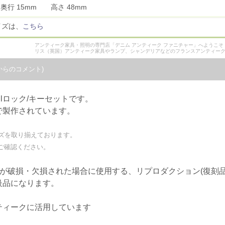
 奥行 15mm 高さ 48mm
イズは、
こちら
アンティーク家具・照明の専門店「デニム アンティーク ファニチャー」へようこ
リス（英国）アンティーク家具やランプ、シャンデリアなどのフランスアンティー
からのコメント)
llロック/キーセットです。
で製作されています。
ズを取り揃えております。
ご確認ください。
)が破損・欠損された場合に使用する、リプロダクション(復刻品
級品になります。
ティークに活用しています