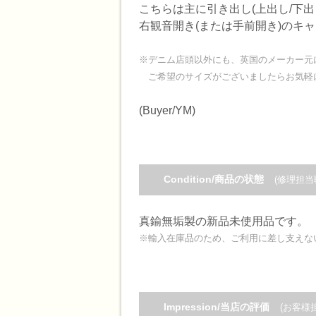
こちらは主に引き出し(上出し/下
右観音開き(または手前開き)のキ
※デニム店頭以外にも、英国のメーカー元
ご希望のサイズがございましたらお気軽
(Buyer/YM)
Condition/商品の状態
(修理担当
真鍮無垢製の新品未使用品です。
※輸入在庫品のため、ご利用に差し支えな
Impression/当店の評価
(お客様