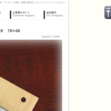
×48 アンティーク家具・照明の専門店｜デニム アンティーク ファニチャー
復
お客様サポート
会社案内
Customer Support
Our Company
 76×48
Care12-7_0310