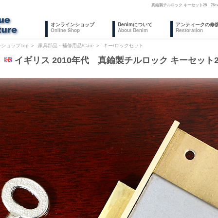
真鍮製チルロック キーセット28 76
オンラインショップ
Denimについて
アンティークの修
Online Shop
About Denim
Restoration
ショップTop
＞
家具部品・補修用品/Care
＞
キー/ロックセット
6
イギリス 2010年代 真鍮製チルロック キーセット28