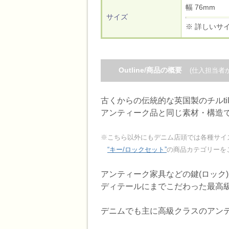
幅 76mm
サイズ
※ 詳しいサ
Outline/商品の概要
(仕入担当者
古くからの伝統的な英国製のチルti
アンティーク品と同じ素材・構造
※こちら以外にもデニム店頭では各種サイ
“キー/ロックセット”
の商品カテゴリーを
アンティーク家具などの鍵(ロック
ディテールにまでこだわった最高
デニムでも主に高級クラスのアン